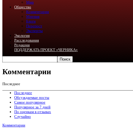
Мир
Общество
Комментарии
Мнения
Блоги
Перепост
Эксперты
Экология
Расследования
Редакция
ПОДДЕРЖАТЬ ПРОЕКТ «ЧЕРНИКА»
Комментарии
Последнее
Последнее
Обсуждаемые посты
Самое популярное
Популярное за 7 дней
По оценкам в отзывах
Случайно
Комментарии