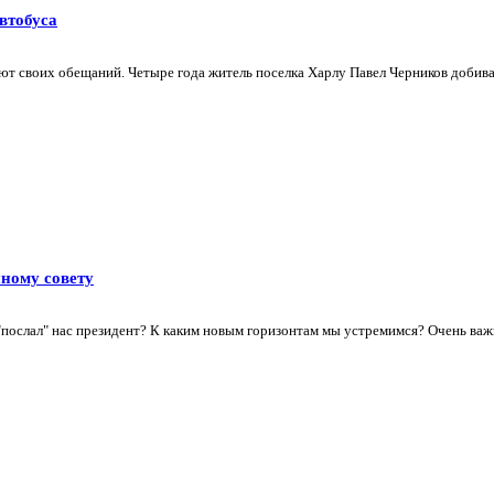
втобуса
т своих обещаний. Четыре года житель поселка Харлу Павел Черников добива
нному совету
"послал" нас президент? К каким новым горизонтам мы устремимся? Очень важ