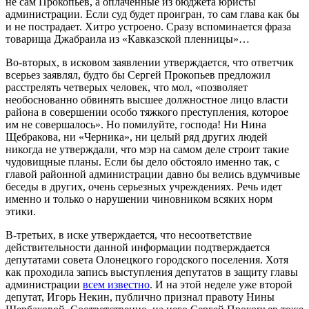
не сам Прокопьев, а оплаченные из бюджета юристы
администрации. Если суд будет проигран, то сам глава как бы
и не пострадает. Хитро устроено. Сразу вспоминается фраза
товарища Джабраила из «Кавказской пленницы»…
Во-вторых, в исковом заявлении утверждается, что ответчик
всерьез заявлял, будто бы Сергей Прокопьев предложил
расстрелять четверых человек, что мол, «позволяет
необоснованно обвинять высшее должностное лицо власти
района в совершении особо тяжкого преступления, которое
им не совершалось». Но помилуйте, господа! Ни Нина
Щебракова, ни «Черника», ни целый ряд других людей
никогда не утверждали, что мэр на самом деле строит такие
чудовищные планы. Если бы дело обстояло именно так, с
главой районной администрации давно бы велись вдумчивые
беседы в других, очень серьезных учреждениях. Речь идет
именно и только о нарушении чиновником всяких норм
этики.
В-третьих, в иске утверждается, что несоответствие
действительности данной информации подтверждается
депутатами совета Олонецкого городского поселения. Хотя
как проходила запись выступления депутатов в защиту главы
администрации
всем известно
. И на этой неделе уже второй
депутат, Игорь Некин, публично признал правоту Нины