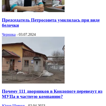
Председатель Петросовета умилилась при виде
белочки
Черника
-
03.07.2024
Почему 111 дворников в Кондопоге переведут из
МУПа в частную компанию?
Юлия Шевчук
-
02.04.2023