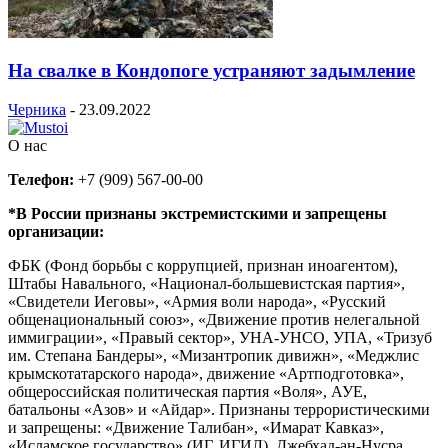
На свалке в Кондопоге устраняют задымление
Черника
-
23.09.2022
О нас
Телефон:
+7 (909) 567-00-00
*В России признаны экстремистскими и запрещены
организации:
ФБК (Фонд борьбы с коррупцией, признан иноагентом),
Штабы Навального, «Национал-большевистская партия»,
«Свидетели Иеговы», «Армия воли народа», «Русский
общенациональный союз», «Движение против нелегальной
иммиграции», «Правый сектор», УНА-УНСО, УПА, «Тризуб
им. Степана Бандеры», «Мизантропик дивижн», «Меджлис
крымскотатарского народа», движение «Артподготовка»,
общероссийская политическая партия «Воля», АУЕ,
батальоны «Азов» и «Айдар». Признаны террористическими
и запрещены: «Движение Талибан», «Имарат Кавказ»,
«Исламское государство» (ИГ, ИГИЛ), Джебхад-ан-Нусра,