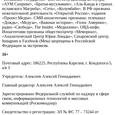
«АУМ Синрике», «Братья-мусульмане», «Аль-Каида в странах
исламского Магриба», «Сеть», «Колумбайн». В РФ признана
нежелательной деятельность «Открытой России», издания
«Проект Медиа». СМИ-иноагентами признаны: телеканал
«Дождь», «Медуза», «Важные истории», «Голос Америки»,
радио «Свобода», The Insider, «Медиазона», ОВД-инфо.
Иноагентами признаны общество/центр «Мемориал»,
«Аналитический Центр Юрия Левады», Сахаровский центр.
Instagram и Facebook (Metа) запрещены в Российской
Федерации за экстремизм.
16+
Почтовый адрес: 186225, Республика Карелия, г. Кондопога-5,
а/я 3
Учредитель: Алексеев Алексей Геннадьевич
Главный редактор: Алексеев Алексей Геннадьевич
Зарегистрировано Федеральной службой по надзору в сфере
связи, информационных технологий и массовых
коммуникаций (Роскомнадзор)
Свидетельство о регистрации: ЭЛ № ФС 77 – 73244 от