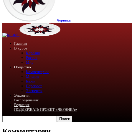
Черника
Главная
В курсе
Карелия
Россия
Мир
Общество
Комментарии
Мнения
Блоги
Перепост
Эксперты
Экология
Расследования
Редакция
ПОДДЕРЖАТЬ ПРОЕКТ «ЧЕРНИКА»
Комментарии