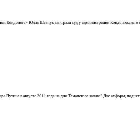
овая Кондопога» Юлия Шевчук выиграла суд у администрации Кондопожского му
ра Путина в августе 2011 года на дно Таманского залива? Две амфоры, поднят