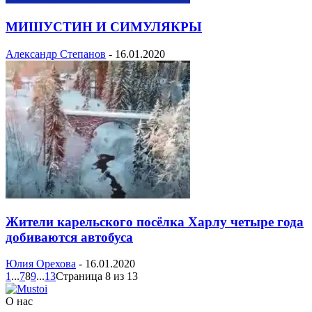
МИШУСТИН И СИМУЛЯКРЫ
Александр Степанов
-
16.01.2020
Жители карельского посёлка Харлу четыре года
добиваются автобуса
Юлия Орехова
-
16.01.2020
1
...
7
8
9
...
13
Страница 8 из 13
О нас