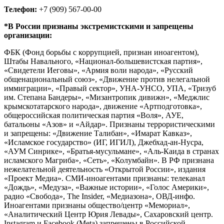
Телефон:
+7 (909) 567-00-00
*В России признаны экстремистскими и запрещены
организации:
ФБК (Фонд борьбы с коррупцией, признан иноагентом),
Штабы Навального, «Национал-большевистская партия»,
«Свидетели Иеговы», «Армия воли народа», «Русский
общенациональный союз», «Движение против нелегальной
иммиграции», «Правый сектор», УНА-УНСО, УПА, «Тризуб
им. Степана Бандеры», «Мизантропик дивижн», «Меджлис
крымскотатарского народа», движение «Артподготовка»,
общероссийская политическая партия «Воля», АУЕ,
батальоны «Азов» и «Айдар». Признаны террористическими
и запрещены: «Движение Талибан», «Имарат Кавказ»,
«Исламское государство» (ИГ, ИГИЛ), Джебхад-ан-Нусра,
«АУМ Синрике», «Братья-мусульмане», «Аль-Каида в странах
исламского Магриба», «Сеть», «Колумбайн». В РФ признана
нежелательной деятельность «Открытой России», издания
«Проект Медиа». СМИ-иноагентами признаны: телеканал
«Дождь», «Медуза», «Важные истории», «Голос Америки»,
радио «Свобода», The Insider, «Медиазона», ОВД-инфо.
Иноагентами признаны общество/центр «Мемориал»,
«Аналитический Центр Юрия Левады», Сахаровский центр.
Instagram и Facebook (Metа) запрещены в Российской