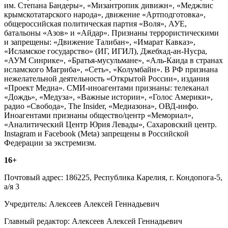
им. Степана Бандеры», «Мизантропик дивижн», «Меджлис
крымскотатарского народа», движение «Артподготовка»,
общероссийская политическая партия «Воля», АУЕ,
батальоны «Азов» и «Айдар». Признаны террористическими
и запрещены: «Движение Талибан», «Имарат Кавказ»,
«Исламское государство» (ИГ, ИГИЛ), Джебхад-ан-Нусра,
«АУМ Синрике», «Братья-мусульмане», «Аль-Каида в странах
исламского Магриба», «Сеть», «Колумбайн». В РФ признана
нежелательной деятельность «Открытой России», издания
«Проект Медиа». СМИ-иноагентами признаны: телеканал
«Дождь», «Медуза», «Важные истории», «Голос Америки»,
радио «Свобода», The Insider, «Медиазона», ОВД-инфо.
Иноагентами признаны общество/центр «Мемориал»,
«Аналитический Центр Юрия Левады», Сахаровский центр.
Instagram и Facebook (Metа) запрещены в Российской
Федерации за экстремизм.
16+
Почтовый адрес: 186225, Республика Карелия, г. Кондопога-5,
а/я 3
Учредитель: Алексеев Алексей Геннадьевич
Главный редактор: Алексеев Алексей Геннадьевич