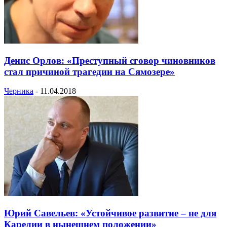
Денис Орлов: «Преступный сговор чиновников
стал причиной трагедии на Сямозере»
Черника
-
11.04.2018
Юрий Савельев: «Устойчивое развитие – не для
Карелии в нынешнем положении»