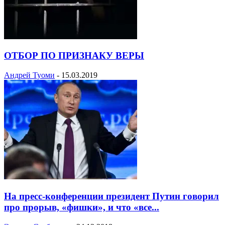
ОТБОР ПО ПРИЗНАКУ ВЕРЫ
Андрей Туоми
-
15.03.2019
На пресс-конференции президент Путин говорил
про прорыв, «фишки», и что «все...