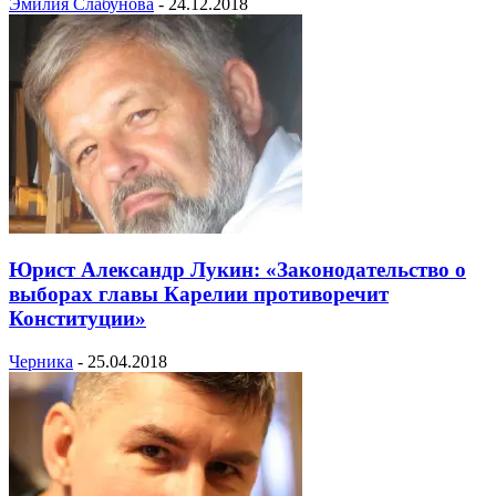
Эмилия Слабунова
-
24.12.2018
Юрист Александр Лукин: «Законодательство о
выборах главы Карелии противоречит
Конституции»
Черника
-
25.04.2018