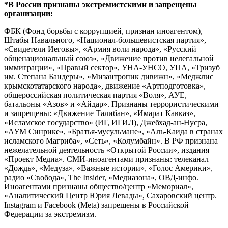
*В России признаны экстремистскими и запрещены
организации:
ФБК (Фонд борьбы с коррупцией, признан иноагентом),
Штабы Навального, «Национал-большевистская партия»,
«Свидетели Иеговы», «Армия воли народа», «Русский
общенациональный союз», «Движение против нелегальной
иммиграции», «Правый сектор», УНА-УНСО, УПА, «Тризуб
им. Степана Бандеры», «Мизантропик дивижн», «Меджлис
крымскотатарского народа», движение «Артподготовка»,
общероссийская политическая партия «Воля», АУЕ,
батальоны «Азов» и «Айдар». Признаны террористическими
и запрещены: «Движение Талибан», «Имарат Кавказ»,
«Исламское государство» (ИГ, ИГИЛ), Джебхад-ан-Нусра,
«АУМ Синрике», «Братья-мусульмане», «Аль-Каида в странах
исламского Магриба», «Сеть», «Колумбайн». В РФ признана
нежелательной деятельность «Открытой России», издания
«Проект Медиа». СМИ-иноагентами признаны: телеканал
«Дождь», «Медуза», «Важные истории», «Голос Америки»,
радио «Свобода», The Insider, «Медиазона», ОВД-инфо.
Иноагентами признаны общество/центр «Мемориал»,
«Аналитический Центр Юрия Левады», Сахаровский центр.
Instagram и Facebook (Metа) запрещены в Российской
Федерации за экстремизм.