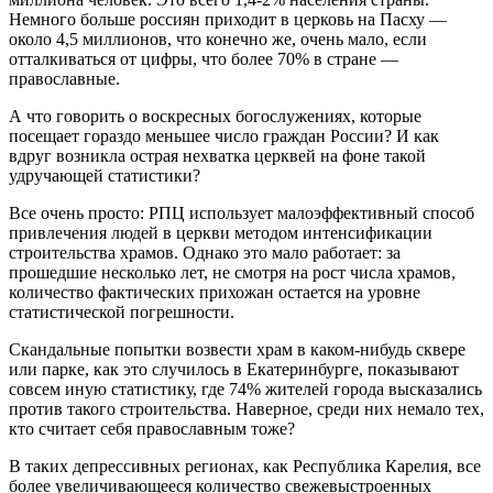
Немного больше россиян приходит в церковь на Пасху —
около 4,5 миллионов, что конечно же, очень мало, если
отталкиваться от цифры, что более 70% в стране —
православные.
А что говорить о воскресных богослужениях, которые
посещает гораздо меньшее число граждан России? И как
вдруг возникла острая нехватка церквей на фоне такой
удручающей статистики?
Все очень просто: РПЦ использует малоэффективный способ
привлечения людей в церкви методом интенсификации
строительства храмов. Однако это мало работает: за
прошедшие несколько лет, не смотря на рост числа храмов,
количество фактических прихожан остается на уровне
статистической погрешности.
Скандальные попытки возвести храм в каком-нибудь сквере
или парке, как это случилось в Екатеринбурге, показывают
совсем иную статистику, где 74% жителей города высказались
против такого строительства. Наверное, среди них немало тех,
кто считает себя православным тоже?
В таких депрессивных регионах, как Республика Карелия, все
более увеличивающееся количество свежевыстроенных