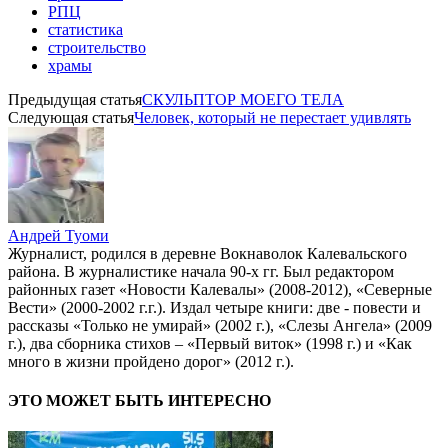
РПЦ
статистика
строительство
храмы
Предыдущая статья
СКУЛЬПТОР МОЕГО ТЕЛА
Следующая статья
Человек, который не перестает удивлять
Андрей Туоми
Журналист, родился в деревне Вокнаволок Калевальского
района. В журналистике начала 90-х гг. Был редактором
районных газет «Новости Калевалы» (2008-2012), «Северные
Вести» (2000-2002 г.г.). Издал четыре книги: две - повести и
рассказы «Только не умирай» (2002 г.), «Слезы Ангела» (2009
г.), два сборника стихов – «Первый виток» (1998 г.) и «Как
много в жизни пройдено дорог» (2012 г.).
ЭТО МОЖЕТ БЫТЬ ИНТЕРЕСНО