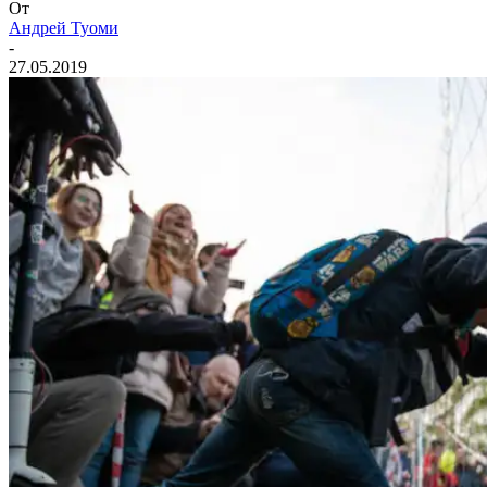
От
Андрей Туоми
-
27.05.2019