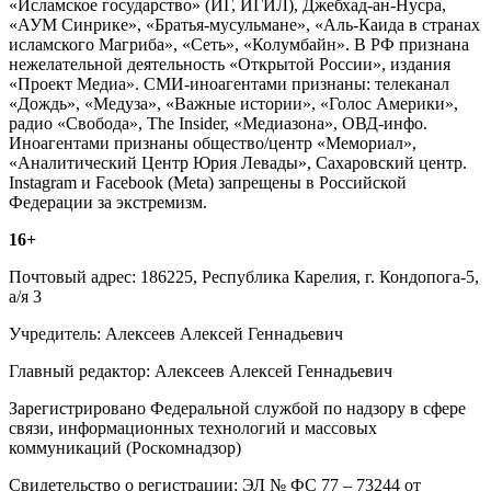
«Исламское государство» (ИГ, ИГИЛ), Джебхад-ан-Нусра,
«АУМ Синрике», «Братья-мусульмане», «Аль-Каида в странах
исламского Магриба», «Сеть», «Колумбайн». В РФ признана
нежелательной деятельность «Открытой России», издания
«Проект Медиа». СМИ-иноагентами признаны: телеканал
«Дождь», «Медуза», «Важные истории», «Голос Америки»,
радио «Свобода», The Insider, «Медиазона», ОВД-инфо.
Иноагентами признаны общество/центр «Мемориал»,
«Аналитический Центр Юрия Левады», Сахаровский центр.
Instagram и Facebook (Metа) запрещены в Российской
Федерации за экстремизм.
16+
Почтовый адрес: 186225, Республика Карелия, г. Кондопога-5,
а/я 3
Учредитель: Алексеев Алексей Геннадьевич
Главный редактор: Алексеев Алексей Геннадьевич
Зарегистрировано Федеральной службой по надзору в сфере
связи, информационных технологий и массовых
коммуникаций (Роскомнадзор)
Свидетельство о регистрации: ЭЛ № ФС 77 – 73244 от