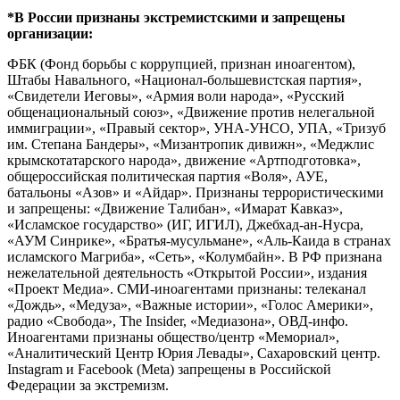
*В России признаны экстремистскими и запрещены
организации:
ФБК (Фонд борьбы с коррупцией, признан иноагентом),
Штабы Навального, «Национал-большевистская партия»,
«Свидетели Иеговы», «Армия воли народа», «Русский
общенациональный союз», «Движение против нелегальной
иммиграции», «Правый сектор», УНА-УНСО, УПА, «Тризуб
им. Степана Бандеры», «Мизантропик дивижн», «Меджлис
крымскотатарского народа», движение «Артподготовка»,
общероссийская политическая партия «Воля», АУЕ,
батальоны «Азов» и «Айдар». Признаны террористическими
и запрещены: «Движение Талибан», «Имарат Кавказ»,
«Исламское государство» (ИГ, ИГИЛ), Джебхад-ан-Нусра,
«АУМ Синрике», «Братья-мусульмане», «Аль-Каида в странах
исламского Магриба», «Сеть», «Колумбайн». В РФ признана
нежелательной деятельность «Открытой России», издания
«Проект Медиа». СМИ-иноагентами признаны: телеканал
«Дождь», «Медуза», «Важные истории», «Голос Америки»,
радио «Свобода», The Insider, «Медиазона», ОВД-инфо.
Иноагентами признаны общество/центр «Мемориал»,
«Аналитический Центр Юрия Левады», Сахаровский центр.
Instagram и Facebook (Metа) запрещены в Российской
Федерации за экстремизм.