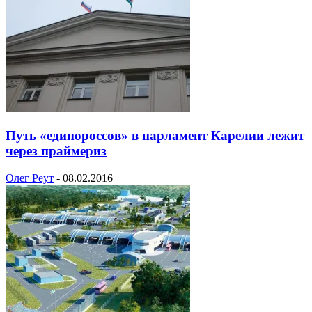
Путь «единороссов» в парламент Карелии лежит
через праймериз
Олег Реут
-
08.02.2016