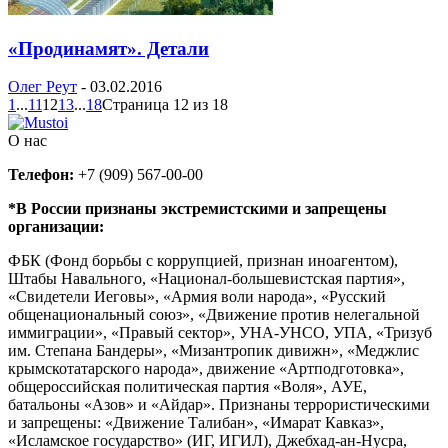
«Продинамят». Детали
Олег Реут
-
03.02.2016
1
...
11
12
13
...
18
Страница 12 из 18
О нас
Телефон:
+7 (909) 567-00-00
*В России признаны экстремистскими и запрещены
организации:
ФБК (Фонд борьбы с коррупцией, признан иноагентом),
Штабы Навального, «Национал-большевистская партия»,
«Свидетели Иеговы», «Армия воли народа», «Русский
общенациональный союз», «Движение против нелегальной
иммиграции», «Правый сектор», УНА-УНСО, УПА, «Тризуб
им. Степана Бандеры», «Мизантропик дивижн», «Меджлис
крымскотатарского народа», движение «Артподготовка»,
общероссийская политическая партия «Воля», АУЕ,
батальоны «Азов» и «Айдар». Признаны террористическими
и запрещены: «Движение Талибан», «Имарат Кавказ»,
«Исламское государство» (ИГ, ИГИЛ), Джебхад-ан-Нусра,