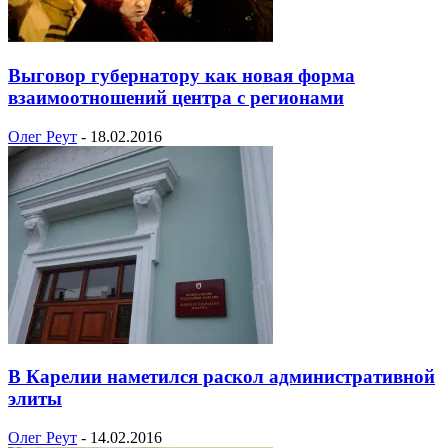
Выговор губернатору как новая форма
взаимоотношений центра с регионами
Олег Реут
-
18.02.2016
В Карелии наметился раскол административной
элиты
Олег Реут
-
14.02.2016