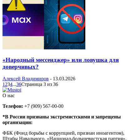
«Народный мессенджер» или ловушка для
доверчивых?
Алексей Владимиров
-
13.03.2026
1
2
3
4
...
36
Страница 3 из 36
О нас
Телефон:
+7 (909) 567-00-00
*В России признаны экстремистскими и запрещены
организации:
ФБК (Фонд борьбы с коррупцией, признан иноагентом),
Штабы Навального, «Национал-большевистская партия»,