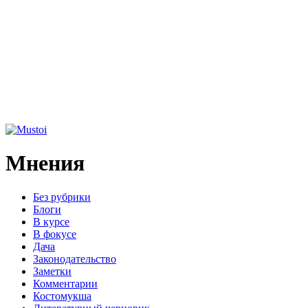
Мнения
Без рубрики
Блоги
В курсе
В фокусе
Дача
Законодательство
Заметки
Комментарии
Костомукша