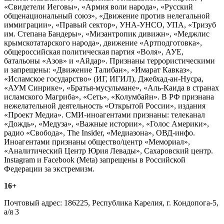
«Свидетели Иеговы», «Армия воли народа», «Русский
общенациональный союз», «Движение против нелегальной
иммиграции», «Правый сектор», УНА-УНСО, УПА, «Тризуб
им. Степана Бандеры», «Мизантропик дивижн», «Меджлис
крымскотатарского народа», движение «Артподготовка»,
общероссийская политическая партия «Воля», АУЕ,
батальоны «Азов» и «Айдар». Признаны террористическими
и запрещены: «Движение Талибан», «Имарат Кавказ»,
«Исламское государство» (ИГ, ИГИЛ), Джебхад-ан-Нусра,
«АУМ Синрике», «Братья-мусульмане», «Аль-Каида в странах
исламского Магриба», «Сеть», «Колумбайн». В РФ признана
нежелательной деятельность «Открытой России», издания
«Проект Медиа». СМИ-иноагентами признаны: телеканал
«Дождь», «Медуза», «Важные истории», «Голос Америки»,
радио «Свобода», The Insider, «Медиазона», ОВД-инфо.
Иноагентами признаны общество/центр «Мемориал»,
«Аналитический Центр Юрия Левады», Сахаровский центр.
Instagram и Facebook (Metа) запрещены в Российской
Федерации за экстремизм.
16+
Почтовый адрес: 186225, Республика Карелия, г. Кондопога-5,
а/я 3