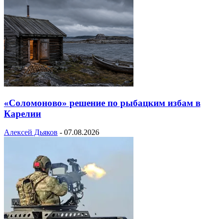
«Соломоново» решение по рыбацким избам в
Карелии
Алексей Дьяков
-
07.08.2026