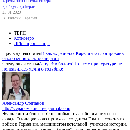
карельского поселка Ковера
«дойдут» до Берлина
23.01.2020
В "Районы Карелии"
ТЕГИ
Коткозеро
ЛГБТ-пропаганда
Предыдущая статья
В каких районах Карелии запланированы
отключения электроэнергии
Следующая статья
А ну её в болото! Почему прокуратуре не
понравилась мечта о голубике
Александр Степанов
http://stepanov-karel.livejournal.com/
Журналист и блогер. Успел побывать - рабочим нижнего
склада Олонецкого леспромхоза, солдатом Группы советских
войск в Германии, машинистом котельной, учителем истории,
корреспондентом газеты "Олония", помощником депутата