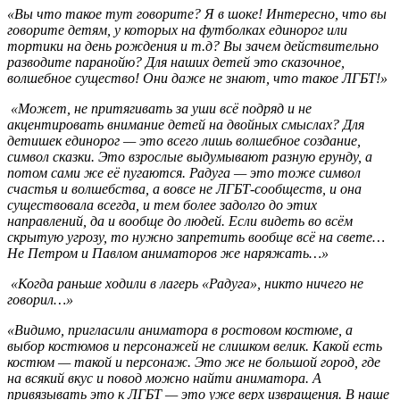
«Вы что такое тут говорите? Я в шоке! Интересно, что вы
говорите детям, у которых на футболках единорог или
тортики на день рождения и т.д? Вы зачем действительно
разводите паранойю? Для наших детей это сказочное,
волшебное существо! Они даже не знают, что такое ЛГБТ!»
«Может, не притягивать за уши всё подряд и не
акцентировать внимание детей на двойных смыслах? Для
детишек единорог — это всего лишь волшебное создание,
символ сказки. Это взрослые выдумывают разную ерунду, а
потом сами же её пугаются. Радуга — это тоже символ
счастья и волшебства, а вовсе не ЛГБТ-сообществ, и она
существовала всегда, и тем более задолго до этих
направлений, да и вообще до людей. Если видеть во всём
скрытую угрозу, то нужно запретить вообще всё на свете…
Не Петром и Павлом аниматоров же наряжать…»
«Когда раньше ходили в лагерь «Радуга», никто ничего не
говорил…»
«Видимо, пригласили аниматора в ростовом костюме, а
выбор костюмов и персонажей не слишком велик. Какой есть
костюм — такой и персонаж. Это же не большой город, где
на всякий вкус и повод можно найти аниматора. А
привязывать это к ЛГБТ — это уже верх извращения. В наше