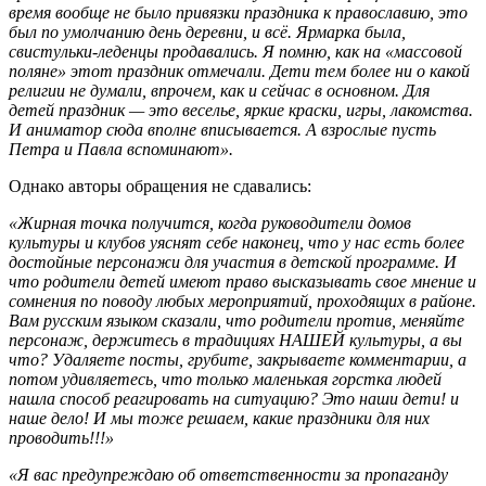
время вообще не было привязки праздника к православию, это
был по умолчанию день деревни, и всё. Ярмарка была,
свистульки-леденцы продавались. Я помню, как на «массовой
поляне» этот праздник отмечали. Дети тем более ни о какой
религии не думали, впрочем, как и сейчас в основном. Для
детей праздник — это веселье, яркие краски, игры, лакомства.
И аниматор сюда вполне вписывается. А взрослые пусть
Петра и Павла вспоминают».
Однако авторы обращения не сдавались:
«Жирная точка получится, когда руководители домов
культуры и клубов уяснят себе наконец, что у нас есть более
достойные персонажи для участия в детской программе. И
что родители детей имеют право высказывать свое мнение и
сомнения по поводу любых мероприятий, проходящих в районе.
Вам русским языком сказали, что родители против, меняйте
персонаж, держитесь в традициях НАШЕЙ культуры, а вы
что? Удаляете посты, грубите, закрываете комментарии, а
потом удивляетесь, что только маленькая горстка людей
нашла способ реагировать на ситуацию? Это наши дети! и
наше дело! И мы тоже решаем, какие праздники для них
проводить!!!»
«Я вас предупреждаю об ответственности за пропаганду