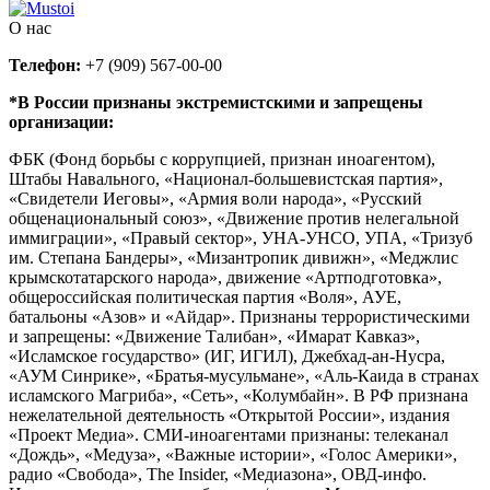
О нас
Телефон:
+7 (909) 567-00-00
*В России признаны экстремистскими и запрещены
организации:
ФБК (Фонд борьбы с коррупцией, признан иноагентом),
Штабы Навального, «Национал-большевистская партия»,
«Свидетели Иеговы», «Армия воли народа», «Русский
общенациональный союз», «Движение против нелегальной
иммиграции», «Правый сектор», УНА-УНСО, УПА, «Тризуб
им. Степана Бандеры», «Мизантропик дивижн», «Меджлис
крымскотатарского народа», движение «Артподготовка»,
общероссийская политическая партия «Воля», АУЕ,
батальоны «Азов» и «Айдар». Признаны террористическими
и запрещены: «Движение Талибан», «Имарат Кавказ»,
«Исламское государство» (ИГ, ИГИЛ), Джебхад-ан-Нусра,
«АУМ Синрике», «Братья-мусульмане», «Аль-Каида в странах
исламского Магриба», «Сеть», «Колумбайн». В РФ признана
нежелательной деятельность «Открытой России», издания
«Проект Медиа». СМИ-иноагентами признаны: телеканал
«Дождь», «Медуза», «Важные истории», «Голос Америки»,
радио «Свобода», The Insider, «Медиазона», ОВД-инфо.