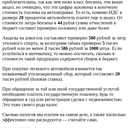
приблизительны, так как чем ниже класс бензина, тем выше
акциз, но очевидно, что эти цифры заложены в конечную
стоимость топлива на автозаправке. То есть, помимо НДС в
размере
20
процентов автолюбитель платит еще и акциз. От
стоимости литра бензина в
44
рубля сумма отчислений в
бюджет составит примерно половину или даже более.
Акцизы на алкоголь составляют примерно
500
рублей за литр
этилового спирта, за килограмм табака примерно
5
тысяч
рублей или не менее
2
тысяч
586
рублей за
1000
штук. Если
углубиться в математику, то можно посчитать, сколько в
стоимости такой продукции содержится сборов в бюджет.
При покупке легкового автомобиля взимается так
называемый утилизационный сбор, который составляет
20
тысяч рублей (базовая ставка).
При обращении за той или иной государственной услугой
необходимо платить государственную пошлину, будь то
обращение в суд или регистрация сделки с недвижимостью.
Это тоже своего рода налог.
Сколько налогов мы платим на самом деле, а также насколько
эффективно они расходуются — считайте сами.