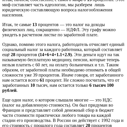
миф составляет часть идеологии, мы разберем лишь
юридическую составляющую вопроса налогообложения
населения.
Итак, те самые
13
процентов — это налог на доходы
физических лиц, сокращенно — НДФЛ. Эту графу можно
увидеть в расчетном листке по заработной плате.
Однако, помимо этого налога, работодатель отчисляет единый
социальный налог за каждого работника, который составляет
ещё
28
процентов
(14+6+4+1.1+2.9)
. Эти деньги идут на так
называемую бесплатную медицину, пенсии, которые теперь
нельзя платить с 60 лет, на оплату больничных и т.п. Таким
образом, от заработной платы необходимо отнимать в общей
сложности уже 39 процентов. Иначе говоря, от заработанного
нам остается всего
61
процент. Не сложно посчитать, что от
заработанных
10
тысяч, нам остается только
6 тысяч 100
рублей
.
Еще один налог, о котором слышали многие — это НДС
(налог на добавленную стоимость). Он был придуман во
Франции и представляет собой денежный сбор в бюджет
части стоимости практически любого товара на каждой
стадии его производства. В России он действует с 1992 года и
его стоимость с прошлого года составляет
20
процентов