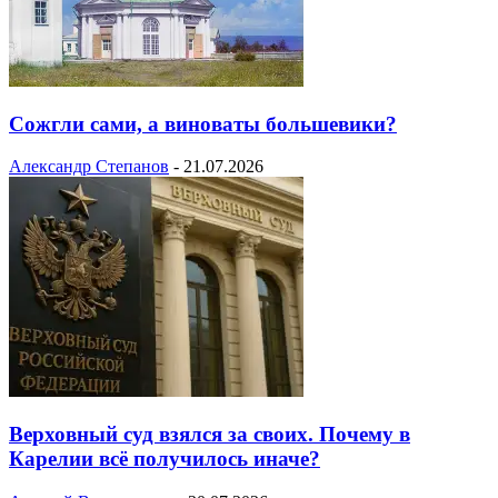
Сожгли сами, а виноваты большевики?
Александр Степанов
-
21.07.2026
Верховный суд взялся за своих. Почему в
Карелии всё получилось иначе?