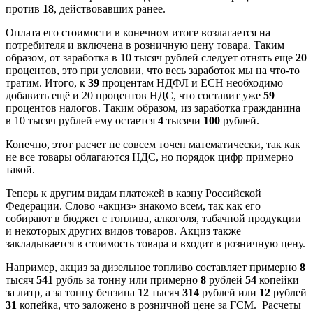
против
18
, действовавших ранее.
Оплата его стоимости в конечном итоге возлагается на
потребителя и включена в розничную цену товара. Таким
образом, от заработка в 10 тысяч рублей следует отнять еще
20
процентов, это при условии, что весь заработок мы на что-то
тратим. Итого, к
39
процентам НДФЛ и ЕСН необходимо
добавить ещё и 20 процентов НДС, что составит уже
59
процентов налогов. Таким образом, из заработка гражданина
в 10 тысяч рублей ему остается
4
тысячи
100
рублей.
Конечно, этот расчет не совсем точен математически, так как
не все товары облагаются НДС, но порядок цифр примерно
такой.
Теперь к другим видам платежей в казну Российской
Федерации. Слово «акциз» знакомо всем, так как его
собирают в бюджет с топлива, алкоголя, табачной продукции
и некоторых других видов товаров. Акциз также
закладывается в стоимость товара и входит в розничную цену.
Например, акциз за дизельное топливо составляет примерно
8
тысяч
541
рубль за тонну или примерно
8
рублей
54
копейки
за литр, а за тонну бензина
12
тысяч
314
рублей или
12
рублей
31
копейка, что заложено в розничной цене за ГСМ. Расчеты