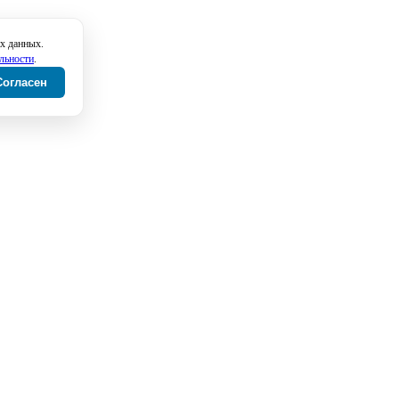
х данных.
льности
.
Согласен