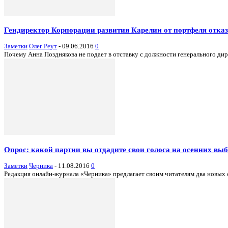
Гендиректор Корпорации развития Карелии от портфеля отказ
Заметки
Олег Реут
-
09.06.2016
0
Почему Анна Позднякова не подает в отставку с должности генерального ди
Опрос: какой партии вы отдадите свои голоса на осенних вы
Заметки
Черника
-
11.08.2016
0
Редакция онлайн-журнала «Черника» предлагает своим читателям два новых о