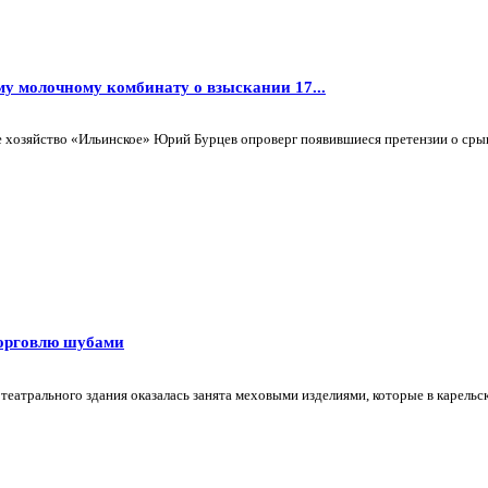
му молочному комбинату о взыскании 17...
хозяйство «Ильинское» Юрий Бурцев опроверг появившиеся претензии о срыв
торговлю шубами
еатрального здания оказалась занята меховыми изделиями, которые в карельск