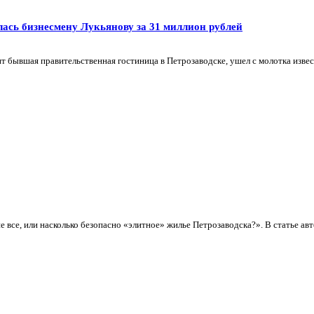
ась бизнесмену Лукьянову за 31 миллион рублей
бывшая правительственная гостиница в Петрозаводске, ушел с молотка извест
все, или насколько безопасно «элитное» жилье Петрозаводска?». В статье авт