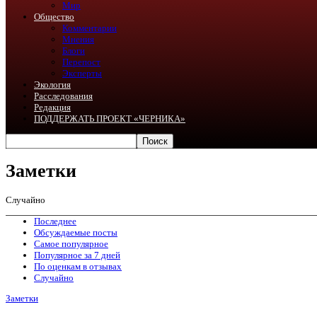
Мир
Общество
Комментарии
Мнения
Блоги
Перепост
Эксперты
Экология
Расследования
Редакция
ПОДДЕРЖАТЬ ПРОЕКТ «ЧЕРНИКА»
Заметки
Случайно
Последнее
Обсуждаемые посты
Самое популярное
Популярное за 7 дней
По оценкам в отзывах
Случайно
Заметки