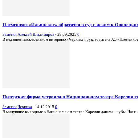
Племсовхоз «Ильинское» обратится в суд с иском к Олонецко
Заметки
Алексей Владимиров
-
29.09.2025
0
В недавнем эксклюзивном интервью «Чернике» руководитель АО «Племенное 
Питерская фирма устроила в Национальном театре Карелии 
Заметки
Черника
-
14.12.2015
0
В минувшие выходные в Национальном театре Карелии давали...шубы. Часть т