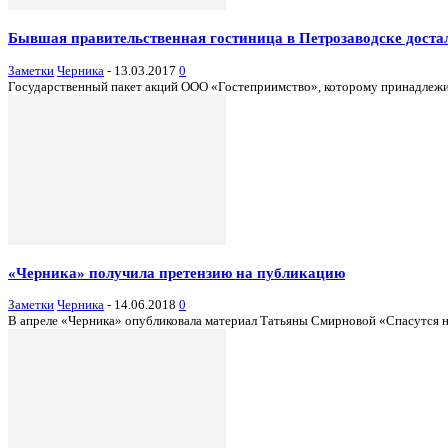
Бывшая правительственная гостиница в Петрозаводске достал
Заметки
Черника
-
13.03.2017
0
Государственный пакет акций ООО «Гостеприимство», которому принадлежит 
«Черника» получила претензию на публикацию
Заметки
Черника
-
14.06.2018
0
В апреле «Черника» опубликовала материал Татьяны Смирновой «Спасутся не 