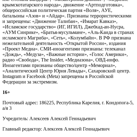
крымскотатарского народа», движение «Артподготовка»,
общероссийская политическая партия «Воля», АУЕ,
батальоны «Азов» и «Айдар». Признаны террористическими
и запрещены: «Движение Талибан», «Имарат Кавказ»,
«Исламское государство» (ИГ, ИГИЛ), Джебхад-ан-Нусра,
«АУМ Синрике», «Братья-мусульмане», «Аль-Каида в странах
исламского Магриба», «Сеть», «Колумбайн». В РФ признана
нежелательной деятельность «Открытой России», издания
«Проект Медиа». СМИ-иноагентами признаны: телеканал
«Дождь», «Медуза», «Важные истории», «Голос Америки»,
радио «Свобода», The Insider, «Медиазона», ОВД-инфо.
Иноагентами признаны общество/центр «Мемориал»,
«Аналитический Центр Юрия Левады», Сахаровский центр.
Instagram и Facebook (Metа) запрещены в Российской
Федерации за экстремизм.
16+
Почтовый адрес: 186225, Республика Карелия, г. Кондопога-5,
а/я 3
Учредитель: Алексеев Алексей Геннадьевич
Главный редактор: Алексеев Алексей Геннадьевич