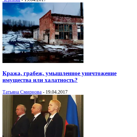
Кража, грабеж, умышленное уничтожение
имущества или халатность?
Татьяна Смирнова
-
19.04.2017