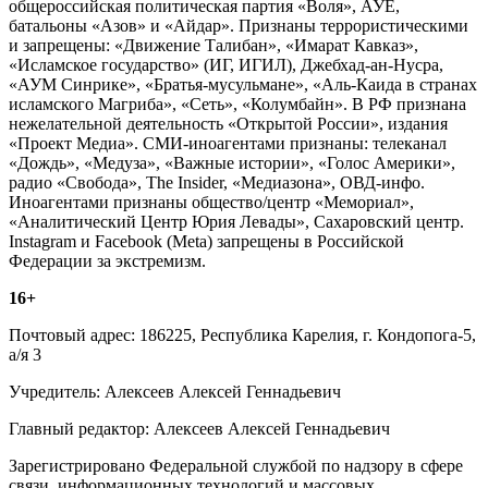
общероссийская политическая партия «Воля», АУЕ,
батальоны «Азов» и «Айдар». Признаны террористическими
и запрещены: «Движение Талибан», «Имарат Кавказ»,
«Исламское государство» (ИГ, ИГИЛ), Джебхад-ан-Нусра,
«АУМ Синрике», «Братья-мусульмане», «Аль-Каида в странах
исламского Магриба», «Сеть», «Колумбайн». В РФ признана
нежелательной деятельность «Открытой России», издания
«Проект Медиа». СМИ-иноагентами признаны: телеканал
«Дождь», «Медуза», «Важные истории», «Голос Америки»,
радио «Свобода», The Insider, «Медиазона», ОВД-инфо.
Иноагентами признаны общество/центр «Мемориал»,
«Аналитический Центр Юрия Левады», Сахаровский центр.
Instagram и Facebook (Metа) запрещены в Российской
Федерации за экстремизм.
16+
Почтовый адрес: 186225, Республика Карелия, г. Кондопога-5,
а/я 3
Учредитель: Алексеев Алексей Геннадьевич
Главный редактор: Алексеев Алексей Геннадьевич
Зарегистрировано Федеральной службой по надзору в сфере
связи, информационных технологий и массовых