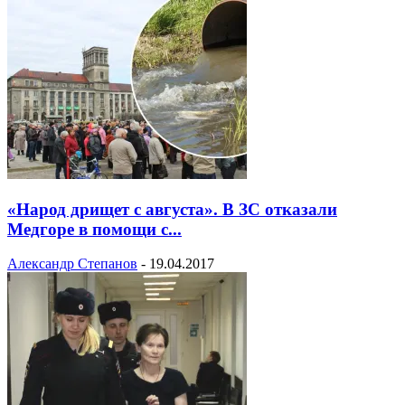
«Народ дрищет с августа». В ЗС отказали
Медгоре в помощи с...
Александр Степанов
-
19.04.2017