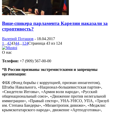
Вице-спикера парламента Карелии наказали за
строптивость?
Валерий Поташов
-
18.04.2017
1
...
42
43
44
...
124
Страница 43 из 124
О нас
Телефон:
+7 (909) 567-00-00
*В России признаны экстремистскими и запрещены
организации:
ФБК (Фонд борьбы с коррупцией, признан иноагентом),
Штабы Навального, «Национал-большевистская партия»,
«Свидетели Иеговы», «Армия воли народа», «Русский
общенациональный союз», «Движение против нелегальной
иммиграции», «Правый сектор», УНА-УНСО, УПА, «Тризуб
им. Степана Бандеры», «Мизантропик дивижн», «Меджлис
крымскотатарского народа», движение «Артподготовка»,