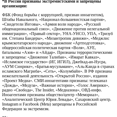
*В России признаны экстремистскими и запрещены
организации:
ФБК (Фонд борьбы с коррупцией, признан иноагентом),
Штабы Навального, «Национал-большевистская партия»,
«Свидетели Иеговы», «Армия воли народа», «Русский
общенациональный союз», «Движение против нелегальной
иммиграции», «Правый сектор», УНА-УНСО, УПА, «Тризуб
им. Степана Бандеры», «Мизантропик дивижн», «Меджлис
крымскотатарского народа», движение «Артподготовка»,
общероссийская политическая партия «Воля», АУЕ,
батальоны «Азов» и «Айдар». Признаны террористическими
и запрещены: «Движение Талибан», «Имарат Кавказ»,
«Исламское государство» (ИГ, ИГИЛ), Джебхад-ан-Нусра,
«АУМ Синрике», «Братья-мусульмане», «Аль-Каида в странах
исламского Магриба», «Сеть», «Колумбайн». В РФ признана
нежелательной деятельность «Открытой России», издания
«Проект Медиа». СМИ-иноагентами признаны: телеканал
«Дождь», «Медуза», «Важные истории», «Голос Америки»,
радио «Свобода», The Insider, «Медиазона», ОВД-инфо.
Иноагентами признаны общество/центр «Мемориал»,
«Аналитический Центр Юрия Левады», Сахаровский центр.
Instagram и Facebook (Metа) запрещены в Российской
Федерации за экстремизм.