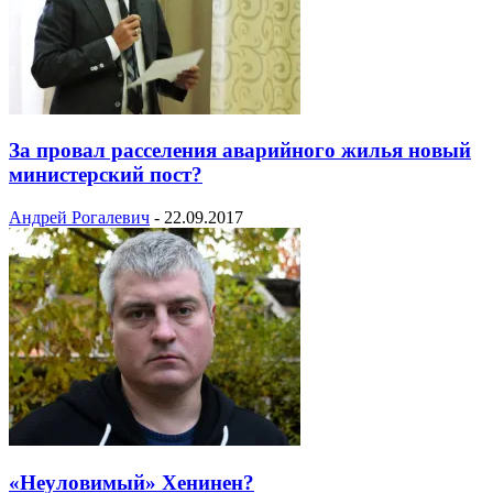
За провал расселения аварийного жилья новый
министерский пост?
Андрей Рогалевич
-
22.09.2017
«Неуловимый» Хенинен?