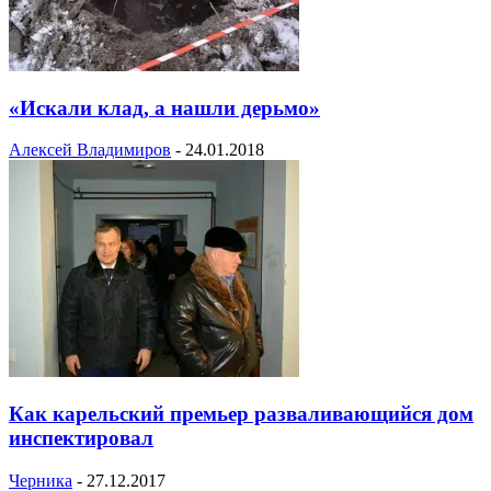
«Искали клад, а нашли дерьмо»
Алексей Владимиров
-
24.01.2018
Как карельский премьер разваливающийся дом
инспектировал
Черника
-
27.12.2017