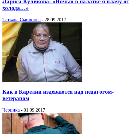
Лариса Куликова: «Ночью в палатке я плачу от
холода…»
Татьяна Смирнова
-
28.09.2017
Как в Карелии издеваются над педагогом-
ветераном
Черника
-
01.09.2017