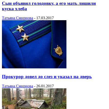
Сын объявил голодовку, а его мать лишили
куска хлеба
Татьяна Смирнова
-
17.03.2017
Прокурор довел до слез и указал на дверь
Татьяна Смирнова
-
26.01.2017