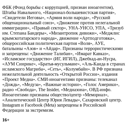
ФБК (Фонд борьбы с коррупцией, признан иноагентом),
Штабы Навального, «Национал-большевистская партия»,
«Свидетели Иеговы», «Армия воли народа», «Русский
общенациональный союз», «Движение против нелегальной
иммиграции», «Правый сектор», УНА-УНСО, УПА, «Тризуб
им. Степана Бандеры», «Мизантропик дивижн», «Меджлис
крымскотатарского народа», движение «Артподготовка»,
общероссийская политическая партия «Воля», АУЕ,
батальоны «Азов» и «Айдар». Признаны террористическими
и запрещены: «Движение Талибан», «Имарат Кавказ»,
«Исламское государство» (ИГ, ИГИЛ), Джебхад-ан-Нусра,
«АУМ Синрике», «Братья-мусульмане», «Аль-Каида в странах
исламского Магриба», «Сеть», «Колумбайн». В РФ признана
нежелательной деятельность «Открытой России», издания
«Проект Медиа». СМИ-иноагентами признаны: телеканал
«Дождь», «Медуза», «Важные истории», «Голос Америки»,
радио «Свобода», The Insider, «Медиазона», ОВД-инфо.
Иноагентами признаны общество/центр «Мемориал»,
«Аналитический Центр Юрия Левады», Сахаровский центр.
Instagram и Facebook (Metа) запрещены в Российской
Федерации за экстремизм.
16+