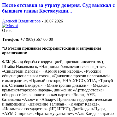
После отставки за утрату доверия. Суд взыскал с
бывшего главы Костомукши...
Алексей Владимиров
-
10.07.2026
О нас
Телефон:
+7 (909) 567-00-00
*В России признаны экстремистскими и запрещены
организации:
ФБК (Фонд борьбы с коррупцией, признан иноагентом),
Штабы Навального, «Национал-большевистская партия»,
«Свидетели Иеговы», «Армия воли народа», «Русский
общенациональный союз», «Движение против нелегальной
иммиграции», «Правый сектор», УНА-УНСО, УПА, «Тризуб
им. Степана Бандеры», «Мизантропик дивижн», «Меджлис
крымскотатарского народа», движение «Артподготовка»,
общероссийская политическая партия «Воля», АУЕ,
батальоны «Азов» и «Айдар». Признаны террористическими
и запрещены: «Движение Талибан», «Имарат Кавказ»,
«Исламское государство» (ИГ, ИГИЛ), Джебхад-ан-Нусра,
«АУМ Синрике», «Братья-мусульмане», «Аль-Каида в странах