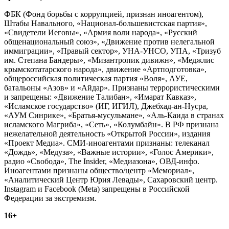
ФБК (Фонд борьбы с коррупцией, признан иноагентом),
Штабы Навального, «Национал-большевистская партия»,
«Свидетели Иеговы», «Армия воли народа», «Русский
общенациональный союз», «Движение против нелегальной
иммиграции», «Правый сектор», УНА-УНСО, УПА, «Тризуб
им. Степана Бандеры», «Мизантропик дивижн», «Меджлис
крымскотатарского народа», движение «Артподготовка»,
общероссийская политическая партия «Воля», АУЕ,
батальоны «Азов» и «Айдар». Признаны террористическими
и запрещены: «Движение Талибан», «Имарат Кавказ»,
«Исламское государство» (ИГ, ИГИЛ), Джебхад-ан-Нусра,
«АУМ Синрике», «Братья-мусульмане», «Аль-Каида в странах
исламского Магриба», «Сеть», «Колумбайн». В РФ признана
нежелательной деятельность «Открытой России», издания
«Проект Медиа». СМИ-иноагентами признаны: телеканал
«Дождь», «Медуза», «Важные истории», «Голос Америки»,
радио «Свобода», The Insider, «Медиазона», ОВД-инфо.
Иноагентами признаны общество/центр «Мемориал»,
«Аналитический Центр Юрия Левады», Сахаровский центр.
Instagram и Facebook (Metа) запрещены в Российской
Федерации за экстремизм.
16+