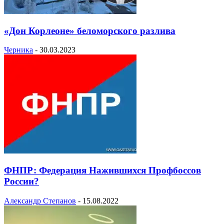
«Дон Корлеоне» беломорского разлива
Черника
-
30.03.2023
ФНПР: Федерация Нажившихся Профбоссов
России?
Александр Степанов
-
15.08.2022