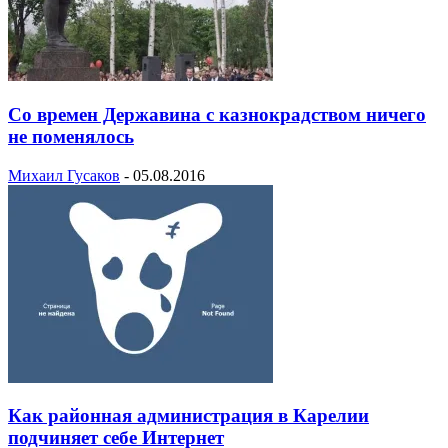
Со времен Державина с казнокрадством ничего
не поменялось
Михаил Гусаков
-
05.08.2016
Как районная администрация в Карелии
подчиняет себе Интернет