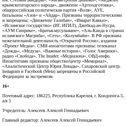
крымскотатарского народа», движение «Артподготовка»,
общероссийская политическая партия «Воля», АУЕ,
батальоны «Азов» и «Айдар». Признаны террористическими
и запрещены: «Движение Талибан», «Имарат Кавказ»,
«Исламское государство» (ИГ, ИГИЛ), Джебхад-ан-Нусра,
«АУМ Синрике», «Братья-мусульмане», «Аль-Каида в странах
исламского Магриба», «Сеть», «Колумбайн». В РФ признана
нежелательной деятельность «Открытой России», издания
«Проект Медиа». СМИ-иноагентами признаны: телеканал
«Дождь», «Медуза», «Важные истории», «Голос Америки»,
радио «Свобода», The Insider, «Медиазона», ОВД-инфо.
Иноагентами признаны общество/центр «Мемориал»,
«Аналитический Центр Юрия Левады», Сахаровский центр.
Instagram и Facebook (Metа) запрещены в Российской
Федерации за экстремизм.
16+
Почтовый адрес: 186225, Республика Карелия, г. Кондопога-5,
а/я 3
Учредитель: Алексеев Алексей Геннадьевич
Главный редактор: Алексеев Алексей Геннадьевич