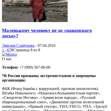
Маленькому человеку не до «панамского
досье»?
Эмилия Слабунова
-
07.04.2016
1
...
6
7
8
Страница 8 из 8
О нас
Телефон:
+7 (909) 567-00-00
*В России признаны экстремистскими и запрещены
организации:
ФБК (Фонд борьбы с коррупцией, признан иноагентом),
Штабы Навального, «Национал-большевистская партия»,
«Свидетели Иеговы», «Армия воли народа», «Русский
общенациональный союз», «Движение против нелегальной
иммиграции», «Правый сектор», УНА-УНСО, УПА, «Тризуб
им. Степана Бандеры», «Мизантропик дивижн», «Меджлис