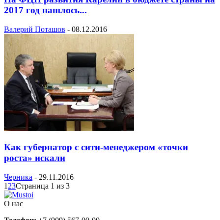
2017 год нашлось...
Валерий Поташов
-
08.12.2016
Как губернатор с сити-менеджером «точки
роста» искали
Черника
-
29.11.2016
1
2
3
Страница 1 из 3
О нас