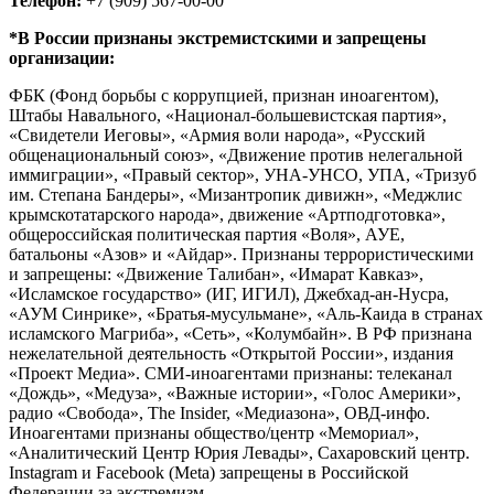
Телефон:
+7 (909) 567-00-00
*В России признаны экстремистскими и запрещены
организации:
ФБК (Фонд борьбы с коррупцией, признан иноагентом),
Штабы Навального, «Национал-большевистская партия»,
«Свидетели Иеговы», «Армия воли народа», «Русский
общенациональный союз», «Движение против нелегальной
иммиграции», «Правый сектор», УНА-УНСО, УПА, «Тризуб
им. Степана Бандеры», «Мизантропик дивижн», «Меджлис
крымскотатарского народа», движение «Артподготовка»,
общероссийская политическая партия «Воля», АУЕ,
батальоны «Азов» и «Айдар». Признаны террористическими
и запрещены: «Движение Талибан», «Имарат Кавказ»,
«Исламское государство» (ИГ, ИГИЛ), Джебхад-ан-Нусра,
«АУМ Синрике», «Братья-мусульмане», «Аль-Каида в странах
исламского Магриба», «Сеть», «Колумбайн». В РФ признана
нежелательной деятельность «Открытой России», издания
«Проект Медиа». СМИ-иноагентами признаны: телеканал
«Дождь», «Медуза», «Важные истории», «Голос Америки»,
радио «Свобода», The Insider, «Медиазона», ОВД-инфо.
Иноагентами признаны общество/центр «Мемориал»,
«Аналитический Центр Юрия Левады», Сахаровский центр.
Instagram и Facebook (Metа) запрещены в Российской
Федерации за экстремизм.