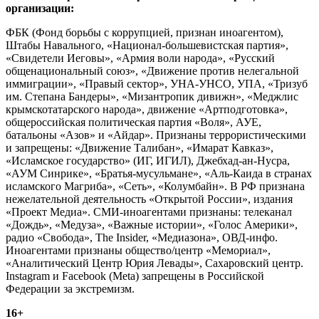
организации:
ФБК (Фонд борьбы с коррупцией, признан иноагентом),
Штабы Навального, «Национал-большевистская партия»,
«Свидетели Иеговы», «Армия воли народа», «Русский
общенациональный союз», «Движение против нелегальной
иммиграции», «Правый сектор», УНА-УНСО, УПА, «Тризуб
им. Степана Бандеры», «Мизантропик дивижн», «Меджлис
крымскотатарского народа», движение «Артподготовка»,
общероссийская политическая партия «Воля», АУЕ,
батальоны «Азов» и «Айдар». Признаны террористическими
и запрещены: «Движение Талибан», «Имарат Кавказ»,
«Исламское государство» (ИГ, ИГИЛ), Джебхад-ан-Нусра,
«АУМ Синрике», «Братья-мусульмане», «Аль-Каида в странах
исламского Магриба», «Сеть», «Колумбайн». В РФ признана
нежелательной деятельность «Открытой России», издания
«Проект Медиа». СМИ-иноагентами признаны: телеканал
«Дождь», «Медуза», «Важные истории», «Голос Америки»,
радио «Свобода», The Insider, «Медиазона», ОВД-инфо.
Иноагентами признаны общество/центр «Мемориал»,
«Аналитический Центр Юрия Левады», Сахаровский центр.
Instagram и Facebook (Metа) запрещены в Российской
Федерации за экстремизм.
16+