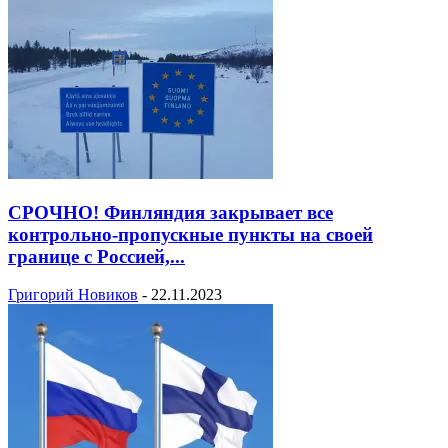
СРОЧНО! Финляндия закрывает все
контрольно-пропускные пункты на своей
границе с Россией,...
Григорий Новиков
-
22.11.2023