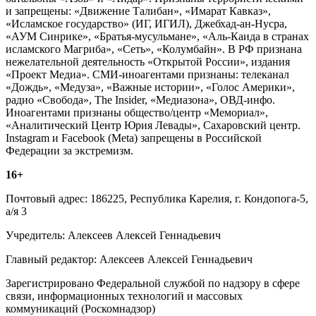
и запрещены: «Движение Талибан», «Имарат Кавказ»,
«Исламское государство» (ИГ, ИГИЛ), Джебхад-ан-Нусра,
«АУМ Синрике», «Братья-мусульмане», «Аль-Каида в странах
исламского Магриба», «Сеть», «Колумбайн». В РФ признана
нежелательной деятельность «Открытой России», издания
«Проект Медиа». СМИ-иноагентами признаны: телеканал
«Дождь», «Медуза», «Важные истории», «Голос Америки»,
радио «Свобода», The Insider, «Медиазона», ОВД-инфо.
Иноагентами признаны общество/центр «Мемориал»,
«Аналитический Центр Юрия Левады», Сахаровский центр.
Instagram и Facebook (Metа) запрещены в Российской
Федерации за экстремизм.
16+
Почтовый адрес: 186225, Республика Карелия, г. Кондопога-5,
а/я 3
Учредитель: Алексеев Алексей Геннадьевич
Главный редактор: Алексеев Алексей Геннадьевич
Зарегистрировано Федеральной службой по надзору в сфере
связи, информационных технологий и массовых
коммуникаций (Роскомнадзор)