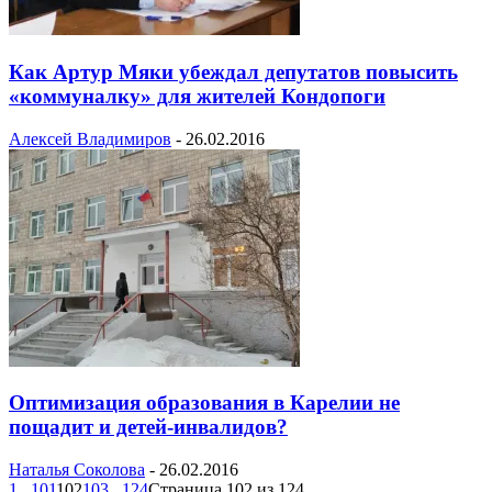
Как Артур Мяки убеждал депутатов повысить
«коммуналку» для жителей Кондопоги
Алексей Владимиров
-
26.02.2016
Оптимизация образования в Карелии не
пощадит и детей-инвалидов?
Наталья Соколова
-
26.02.2016
1
...
101
102
103
...
124
Страница 102 из 124