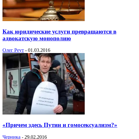
Как юридические услуги превращаются в
адвокатскую монополию
Олег Реут
-
01.03.2016
«Причем здесь Путин и гомосексуализм?»
Черника
-
29.02.2016