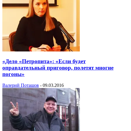
«Дело «Петропита»: «Если будет
оправдательный приговор, полетят многие
погоны»
Валерий Поташов
-
09.03.2016