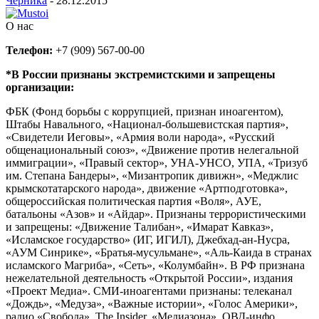
Черника
-
28.12.2015
О нас
Телефон:
+7 (909) 567-00-00
*В России признаны экстремистскими и запрещены
организации:
ФБК (Фонд борьбы с коррупцией, признан иноагентом),
Штабы Навального, «Национал-большевистская партия»,
«Свидетели Иеговы», «Армия воли народа», «Русский
общенациональный союз», «Движение против нелегальной
иммиграции», «Правый сектор», УНА-УНСО, УПА, «Тризуб
им. Степана Бандеры», «Мизантропик дивижн», «Меджлис
крымскотатарского народа», движение «Артподготовка»,
общероссийская политическая партия «Воля», АУЕ,
батальоны «Азов» и «Айдар». Признаны террористическими
и запрещены: «Движение Талибан», «Имарат Кавказ»,
«Исламское государство» (ИГ, ИГИЛ), Джебхад-ан-Нусра,
«АУМ Синрике», «Братья-мусульмане», «Аль-Каида в странах
исламского Магриба», «Сеть», «Колумбайн». В РФ признана
нежелательной деятельность «Открытой России», издания
«Проект Медиа». СМИ-иноагентами признаны: телеканал
«Дождь», «Медуза», «Важные истории», «Голос Америки»,
радио «Свобода», The Insider, «Медиазона», ОВД-инфо.