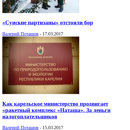
«Сунские партизаны» отстояли бор
Валерий Поташов
-
17.03.2017
Как карельское министерство продвигает
«ракетный комплекс «Наташа». За деньги
налогоплательщиков
Валерий Поташов
-
15.03.2017