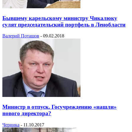
Бывшему карельскому министру Чикалюку
сулят председательский портфель в Ленобласти
Валерий Поташов
-
09.02.2018
Министр в отпуск. Госучреждению «нашли»
нового директора?
Черника
-
11.10.2017