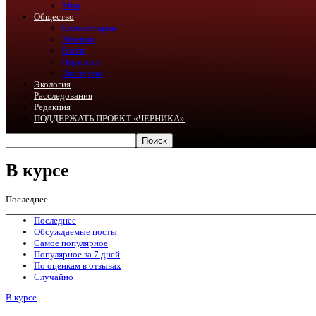
Мир
Общество
Комментарии
Мнения
Блоги
Перепост
Эксперты
Экология
Расследования
Редакция
ПОДДЕРЖАТЬ ПРОЕКТ «ЧЕРНИКА»
В курсе
Последнее
Последнее
Обсуждаемые посты
Самое популярное
Популярное за 7 дней
По оценкам в отзывах
Случайно
В курсе