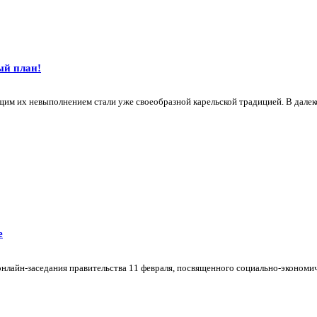
й план!
 их невыполнением стали уже своеобразной карельской традицией. В далеком 
е
онлайн-заседания правительства 11 февраля, посвященного социально-эконо