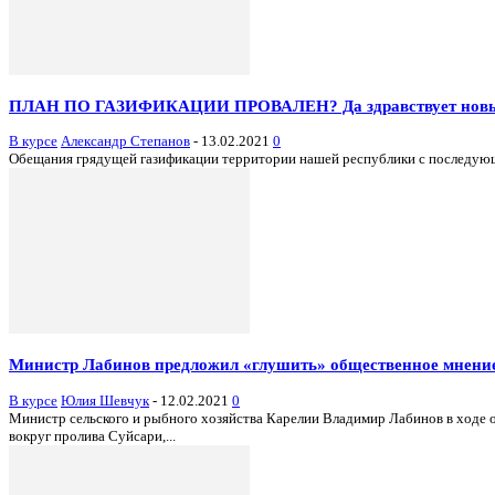
ПЛАН ПО ГАЗИФИКАЦИИ ПРОВАЛЕН? Да здравствует новы
В курсе
Александр Степанов
-
13.02.2021
0
Обещания грядущей газификации территории нашей республики с последующим
Министр Лабинов предложил «глушить» общественное мнени
В курсе
Юлия Шевчук
-
12.02.2021
0
Министр сельского и рыбного хозяйства Карелии Владимир Лабинов в ходе 
вокруг пролива Суйсари,...