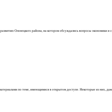
азвитию Олонецкого района, на котором обсуждались вопросы экономики и соц
атериалами по теме, имеющимися в открытом доступе. Некоторые из них, даже 