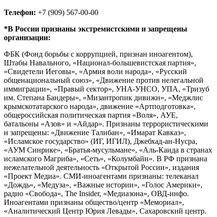
Телефон:
+7 (909) 567-00-00
*В России признаны экстремистскими и запрещены
организации:
ФБК (Фонд борьбы с коррупцией, признан иноагентом),
Штабы Навального, «Национал-большевистская партия»,
«Свидетели Иеговы», «Армия воли народа», «Русский
общенациональный союз», «Движение против нелегальной
иммиграции», «Правый сектор», УНА-УНСО, УПА, «Тризуб
им. Степана Бандеры», «Мизантропик дивижн», «Меджлис
крымскотатарского народа», движение «Артподготовка»,
общероссийская политическая партия «Воля», АУЕ,
батальоны «Азов» и «Айдар». Признаны террористическими
и запрещены: «Движение Талибан», «Имарат Кавказ»,
«Исламское государство» (ИГ, ИГИЛ), Джебхад-ан-Нусра,
«АУМ Синрике», «Братья-мусульмане», «Аль-Каида в странах
исламского Магриба», «Сеть», «Колумбайн». В РФ признана
нежелательной деятельность «Открытой России», издания
«Проект Медиа». СМИ-иноагентами признаны: телеканал
«Дождь», «Медуза», «Важные истории», «Голос Америки»,
радио «Свобода», The Insider, «Медиазона», ОВД-инфо.
Иноагентами признаны общество/центр «Мемориал»,
«Аналитический Центр Юрия Левады», Сахаровский центр.