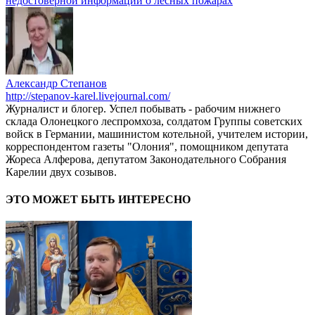
недостоверной информации о лесных пожарах
Александр Степанов
http://stepanov-karel.livejournal.com/
Журналист и блогер. Успел побывать - рабочим нижнего
склада Олонецкого леспромхоза, солдатом Группы советских
войск в Германии, машинистом котельной, учителем истории,
корреспондентом газеты "Олония", помощником депутата
Жореса Алферова, депутатом Законодательного Собрания
Карелии двух созывов.
ЭТО МОЖЕТ БЫТЬ ИНТЕРЕСНО