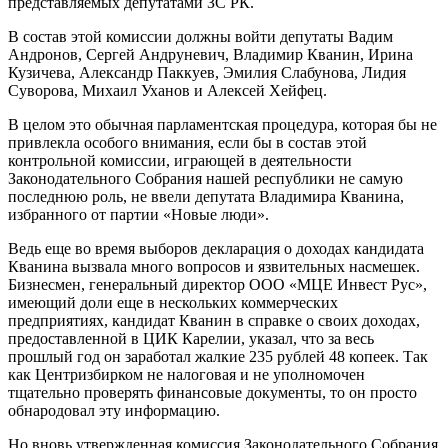
представляемых депутатами ЗС РК.
В состав этой комиссии должны войти депутаты Вадим
Андронов, Сергей Андруневич, Владимир Кванин, Ирина
Кузичева, Александр Паккуев, Эмилия Слабунова, Лидия
Суворова, Михаил Уханов и Алексей Хейфец.
В целом это обычная парламентская процедура, которая бы не
привлекла особого внимания, если бы в состав этой
контрольной комиссии, играющей в деятельности
Законодательного Собрания нашей республики не самую
последнюю роль, не ввели депутата Владимира Кванина,
избранного от партии «Новые люди».
Ведь еще во время выборов декларация о доходах кандидата
Кванина вызвала много вопросов и язвительных насмешек.
Бизнесмен, генеральный директор ООО «МЦЕ Инвест Рус»,
имеющий доли еще в нескольких коммерческих
предприятиях, кандидат Кванин в справке о своих доходах,
предоставленной в ЦИК Карелии, указал, что за весь
прошлый год он заработал жалкие 235 рублей 48 копеек. Так
как Центризбирком не налоговая и не уполномочен
тщательно проверять финансовые документы, то он просто
обнародовал эту информацию.
Но вновь утвержденная комиссия Законодательного Собрания