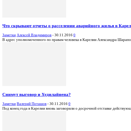
Что скрывают отчеты о расселении аварийного жилья в Каре
Заметки
Алексей Владимиров
-
30.11.2016
0
В адрес уполномоченного по правам человека в Карелии Александра Шарапов
Снимут выговор и Худилайнена?
Заметки
Валерий Поташов
-
30.11.2016
0
Под конец года в Карелии вновь заговорили о досрочной отставке действующ