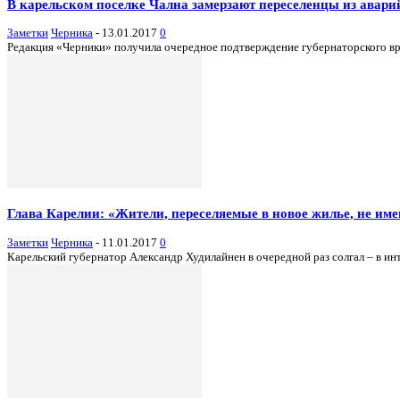
В карельском поселке Чална замерзают переселенцы из авар
Заметки
Черника
-
13.01.2017
0
Редакция «Черники» получила очередное подтверждение губернаторского вран
Глава Карелии: «Жители, переселяемые в новое жилье, не име
Заметки
Черника
-
11.01.2017
0
Карельский губернатор Александр Худилайнен в очередной раз солгал – в инт