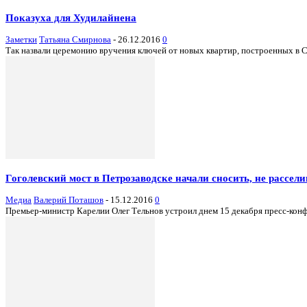
Показуха для Худилайнена
Заметки
Татьяна Смирнова
-
26.12.2016
0
Так назвали церемонию вручения ключей от новых квартир, построенных в С
Гоголевский мост в Петрозаводске начали сносить, не рассел
Медиа
Валерий Поташов
-
15.12.2016
0
Премьер-министр Карелии Олег Тельнов устроил днем 15 декабря пресс-конф