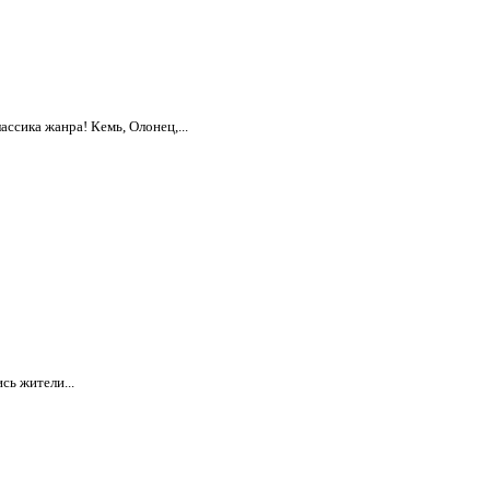
ассика жанра! Кемь, Олонец,...
сь жители...