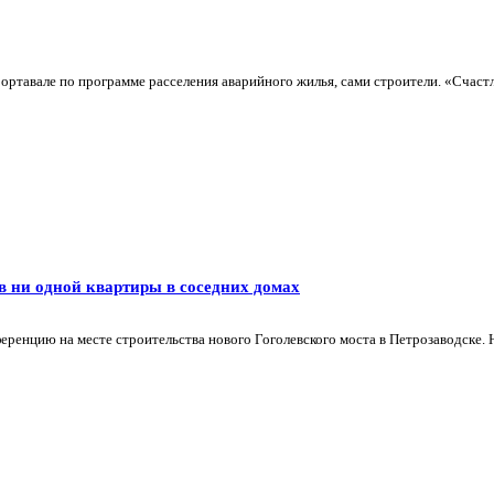
ортавале по программе расселения аварийного жилья, сами строители. «Счаст
ив ни одной квартиры в соседних домах
еренцию на месте строительства нового Гоголевского моста в Петрозаводске.