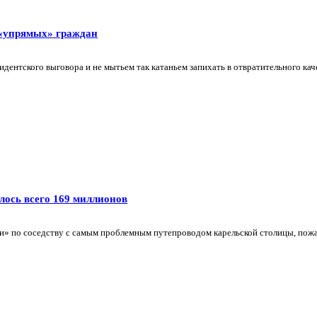
у «упрямых» граждан
дентского выговора и не мытьем так катаньем запихать в отвратительного кач
лось всего 169 миллионов
и» по соседству с самым проблемным путепроводом карельской столицы, пожа