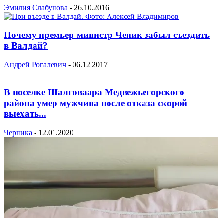
Эмилия Слабунова
-
26.10.2016
Почему премьер-министр Чепик забыл съездить
в Валдай?
Андрей Рогалевич
-
06.12.2017
В поселке Шалговаара Медвежьегорского
района умер мужчина после отказа скорой
выехать...
Черника
-
12.01.2020