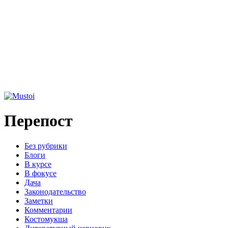
Перепост
Без рубрики
Блоги
В курсе
В фокусе
Дача
Законодательство
Заметки
Комментарии
Костомукша