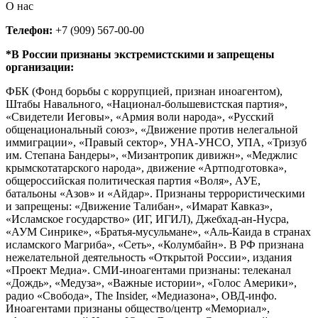
О нас
Телефон:
+7 (909) 567-00-00
*В России признаны экстремистскими и запрещены
организации:
ФБК (Фонд борьбы с коррупцией, признан иноагентом),
Штабы Навального, «Национал-большевистская партия»,
«Свидетели Иеговы», «Армия воли народа», «Русский
общенациональный союз», «Движение против нелегальной
иммиграции», «Правый сектор», УНА-УНСО, УПА, «Тризуб
им. Степана Бандеры», «Мизантропик дивижн», «Меджлис
крымскотатарского народа», движение «Артподготовка»,
общероссийская политическая партия «Воля», АУЕ,
батальоны «Азов» и «Айдар». Признаны террористическими
и запрещены: «Движение Талибан», «Имарат Кавказ»,
«Исламское государство» (ИГ, ИГИЛ), Джебхад-ан-Нусра,
«АУМ Синрике», «Братья-мусульмане», «Аль-Каида в странах
исламского Магриба», «Сеть», «Колумбайн». В РФ признана
нежелательной деятельность «Открытой России», издания
«Проект Медиа». СМИ-иноагентами признаны: телеканал
«Дождь», «Медуза», «Важные истории», «Голос Америки»,
радио «Свобода», The Insider, «Медиазона», ОВД-инфо.
Иноагентами признаны общество/центр «Мемориал»,