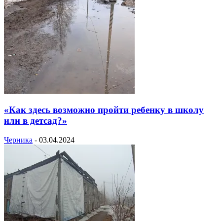
«Как здесь возможно пройти ребенку в школу
или в детсад?»
Черника
-
03.04.2024