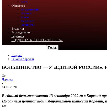
Мир
Общество
Комментарии
Мнения
Блоги
Перепост
Эксперты
Экология
Расследования
Редакция
ПОДДЕРЖАТЬ ПРОЕКТ «ЧЕРНИКА»
В курсе
Районы Карелии
БОЛЬШИНСТВО — У «ЕДИНОЙ РОССИИ». 
От
Черника
-
14.09.2020
В единый день голосования 13 сентября 2020-го в Карелии 
По данным центральной избирательной комиссии Карелии, по 
%).