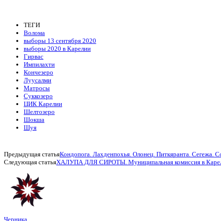
ТЕГИ
Волома
выборы 13 сентября 2020
выборы 2020 в Карелии
Гирвас
Импилахти
Кончезеро
Луусалми
Матросы
Суккозеро
ЦИК Карелии
Шелтозеро
Шокша
Шуя
Предыдущая статья
Кондопога. Лахденпохья. Олонец. Питкяранта. Сегежа. С
Следующая статья
ХАЛУПА ДЛЯ СИРОТЫ. Муниципальная комиссия в Карелии 
Черника