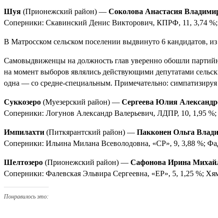
Шуя
(Прионежский район) —
Соколова Анастасия Владими
Соперники: Скавинский Денис Викторович, КПРФ, 11, 3,74 %; 
В Матросском сельском поселении выдвинуто 6 кандидатов, из
Самовыдвиженцы на должность глав уверенно обошли партийн
на момент выборов являлись действующими депутатами сельски
одна — со средне-специальным. Примечательно: симпатизируя 
Суккозеро
(Муезерский район) —
Сергеева Юлия Александр
Соперники: Логунов Александр Валерьевич, ЛДПР, 10, 1,95 %; 
Импилахти
(Питкярантский район) —
Пакконен Ольга Влад
Соперники: Ильина Милана Всеволодовна, «СР», 9, 3,88 %; Фа
Шелтозеро
(Прионежский район) —
Сафонова Ирина Михай
Соперники: Фалевская Эльвира Сергеевна, «ЕР», 5, 1,25 %; Хя
Понравилось это: