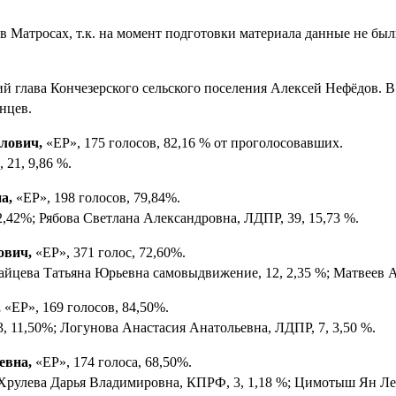
ов в Матросах, т.к. на момент подготовки материала данные не 
й глава Кончезерского сельского поселения Алексей Нефёдов. В 
нцев.
лович,
«ЕР», 175 голосов, 82,16 % от проголосовавших.
21, 9,86 %.
а,
«ЕР», 198 голосов, 79,84%.
42%; Рябова Светлана Александровна, ЛДПР, 39, 15,73 %.
ович,
«ЕР», 371 голос, 72,60%.
Зайцева Татьяна Юрьевна самовыдвижение, 12, 2,35 %; Матвеев А
,
«ЕР», 169 голосов, 84,50%.
 11,50%; Логунова Анастасия Анатольевна, ЛДПР, 7, 3,50 %.
евна,
«ЕР», 174 голоса, 68,50%.
Хрулева Дарья Владимировна, КПРФ, 3, 1,18 %; Цимотыш Ян Лео