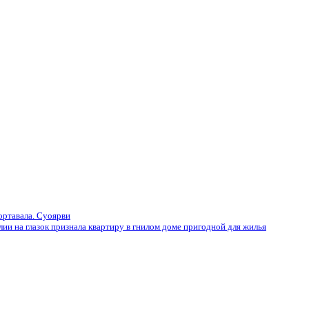
ортавала. Суоярви
на глазок признала квартиру в гнилом доме пригодной для жилья