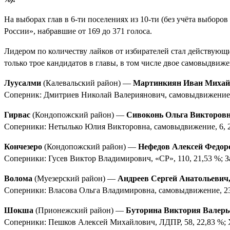
На выборах глав в 6-ти поселениях из 10-ти (без учёта выбор
России», набравшие от 169 до 371 голоса.
Лидером по количеству лайков от избирателей стал действующи
только трое кандидатов в главы, в том числе двое самовыдвиже
Луусалми
(Калевальский район) —
Мартинкиян Иван Михай
Соперник: Дмитриев Николай Валериянович, самовыдвижение, 
Гирвас
(Кондопожский район) —
Сивоконь Ольга Викторовн
Соперники: Нетылько Юлия Викторовна, самовыдвижение, 6, 2,
Кончезеро
(Кондопожский район) —
Нефедов Алексей Федор
Соперники: Гусев Виктор Владимирович, «СР», 110, 21,53 %; 
Волома
(Муезерский район) —
Андреев Сергей Анатольевич
Соперники: Власова Ольга Владимировна, самовыдвижение, 23,
Шокша
(Прионежский район) —
Буторина Виктория Валерь
Соперники: Пешков Алексей Михайлович, ЛДПР, 58, 22,83 %; 