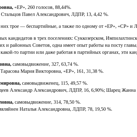
ровна,
«ЕР», 260 голосов, 88,44%.
Стальцов Павел Александрович, ЛДПР, 13, 4,42 %.
 них трое — беспартийные, а также по одному от «ЕР», «СР» и 
ых кандидатов в трех поселениях: Суккозерском, Импилахтинск
х и районных Советов, одна имеет опыт работы на посту главы
какой-то партии или даже работая в партийных органах, эти ка
овна,
самовыдвижение, 327, 63,74 %.
Тарасова Мария Викторовна, «ЕР», 161, 31,38 %.
имировна,
самовыдвиженец, 115, 49,57 %.
деев Александр Александрович, ЛДПР, 16, 6,90%; Шарец Жанна Н
ловна,
самовыдвижение, 314, 78,50 %.
мяляйнен Наталья Александровна, ЛДПР, 78, 19,50 %.