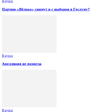
В курсе
Партию «Яблоко» снимут и с выборов в Госдуму?
В курсе
Апелляция не помогла
В курсе