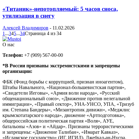
«Титаник»-непотопляемый: 5 часов сноса,
утилизация в снегу
Алексей Владимиров
-
11.02.2026
1
...
3
4
5
...
34
Страница 4 из 34
О нас
Телефон:
+7 (909) 567-00-00
*В России признаны экстремистскими и запрещены
организации:
ФБК (Фонд борьбы с коррупцией, признан иноагентом),
Штабы Навального, «Национал-большевистская партия»,
«Свидетели Иеговы», «Армия воли народа», «Русский
общенациональный союз», «Движение против нелегальной
иммиграции», «Правый сектор», УНА-УНСО, УПА, «Тризуб
им. Степана Бандеры», «Мизантропик дивижн», «Меджлис
крымскотатарского народа», движение «Артподготовка»,
общероссийская политическая партия «Воля», АУЕ,
батальоны «Азов» и «Айдар». Признаны террористическими
и запрещены: «Движение Талибан», «Имарат Кавказ»,
«Исламское государство» (ИГ, ИГИЛ), Джебхад-ан-Нусра,