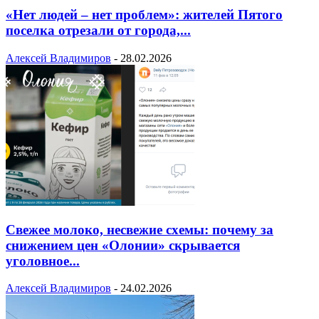
«Нет людей – нет проблем»: жителей Пятого
поселка отрезали от города,...
Алексей Владимиров
-
28.02.2026
Свежее молоко, несвежие схемы: почему за
снижением цен «Олонии» скрывается
уголовное...
Алексей Владимиров
-
24.02.2026