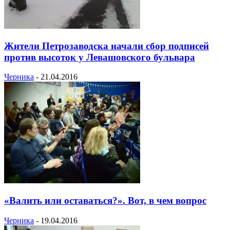
Жители Петрозаводска начали сбор подписей
против высоток у Левашовского бульвара
Черника
-
21.04.2016
«Валить или оставаться?». Вот, в чем вопрос
Черника
-
19.04.2016