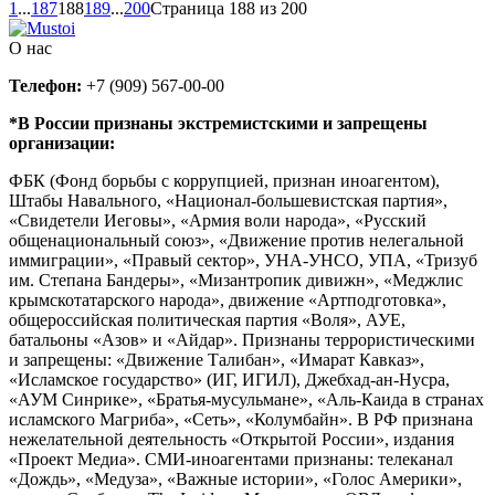
1
...
187
188
189
...
200
Страница 188 из 200
О нас
Телефон:
+7 (909) 567-00-00
*В России признаны экстремистскими и запрещены
организации:
ФБК (Фонд борьбы с коррупцией, признан иноагентом),
Штабы Навального, «Национал-большевистская партия»,
«Свидетели Иеговы», «Армия воли народа», «Русский
общенациональный союз», «Движение против нелегальной
иммиграции», «Правый сектор», УНА-УНСО, УПА, «Тризуб
им. Степана Бандеры», «Мизантропик дивижн», «Меджлис
крымскотатарского народа», движение «Артподготовка»,
общероссийская политическая партия «Воля», АУЕ,
батальоны «Азов» и «Айдар». Признаны террористическими
и запрещены: «Движение Талибан», «Имарат Кавказ»,
«Исламское государство» (ИГ, ИГИЛ), Джебхад-ан-Нусра,
«АУМ Синрике», «Братья-мусульмане», «Аль-Каида в странах
исламского Магриба», «Сеть», «Колумбайн». В РФ признана
нежелательной деятельность «Открытой России», издания
«Проект Медиа». СМИ-иноагентами признаны: телеканал
«Дождь», «Медуза», «Важные истории», «Голос Америки»,