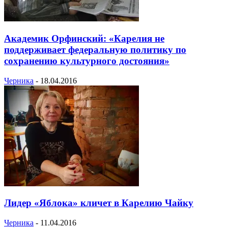
Академик Орфинский: «Карелия не
поддерживает федеральную политику по
сохранению культурного достояния»
Черника
-
18.04.2016
Лидер «Яблока» кличет в Карелию Чайку
Черника
-
11.04.2016