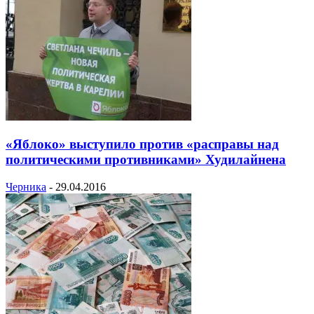
«Яблоко» выступило против «расправы над
политическими противниками» Худилайнена
Черника
-
29.04.2016