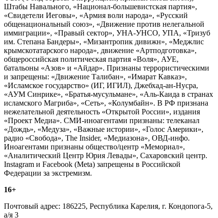
Штабы Навального, «Национал-большевистская партия»,
«Свидетели Иеговы», «Армия воли народа», «Русский
общенациональный союз», «Движение против нелегальной
иммиграции», «Правый сектор», УНА-УНСО, УПА, «Тризуб
им. Степана Бандеры», «Мизантропик дивижн», «Меджлис
крымскотатарского народа», движение «Артподготовка»,
общероссийская политическая партия «Воля», АУЕ,
батальоны «Азов» и «Айдар». Признаны террористическими
и запрещены: «Движение Талибан», «Имарат Кавказ»,
«Исламское государство» (ИГ, ИГИЛ), Джебхад-ан-Нусра,
«АУМ Синрике», «Братья-мусульмане», «Аль-Каида в странах
исламского Магриба», «Сеть», «Колумбайн». В РФ признана
нежелательной деятельность «Открытой России», издания
«Проект Медиа». СМИ-иноагентами признаны: телеканал
«Дождь», «Медуза», «Важные истории», «Голос Америки»,
радио «Свобода», The Insider, «Медиазона», ОВД-инфо.
Иноагентами признаны общество/центр «Мемориал»,
«Аналитический Центр Юрия Левады», Сахаровский центр.
Instagram и Facebook (Metа) запрещены в Российской
Федерации за экстремизм.
16+
Почтовый адрес: 186225, Республика Карелия, г. Кондопога-5,
а/я 3