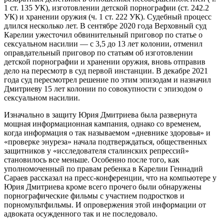
1 ст. 135 УК), изготовлении детской порнографии (ст. 242.2
УК) и хранении оружия (ч. 1 ст. 222 УК). Судебный процесс
длился несколько лет. В сентябре 2020 года Верховный суд
Карелии ужесточил обвинительный приговор по статье о
сексуальном насилии — с 3,5 до 13 лет колонии, отменил
оправдательный приговор по статьям об изготовлении
детской порнографии и хранении оружия, вновь отправив
дело на пересмотр в суд первой инстанции. В декабре 2021
года суд пересмотрел решение по этим эпизодам и назначил
Дмитриеву 15 лет колонии по совокупности с эпизодом о
сексуальном насилии.
Изначально в защиту Юрия Дмитриева была развернута
мощная информационная кампания, однако со временем,
когда информация о так называемом «дневнике здоровья» и
«проверке энуреза» начала подтверждаться, общественных
защитников у «исследователя сталинских репрессий»
становилось все меньше. Особенно после того, как
уполномоченный по правам ребенка в Карелии Геннадий
Сараев рассказал на пресс-конференции, что на компьютере у
Юрия Дмитриева кроме всего прочего были обнаружены
порнографические фильмы с участием подростков и
порномультфильмы. И опровержения этой информации от
адвоката осужденного так и не последовало.