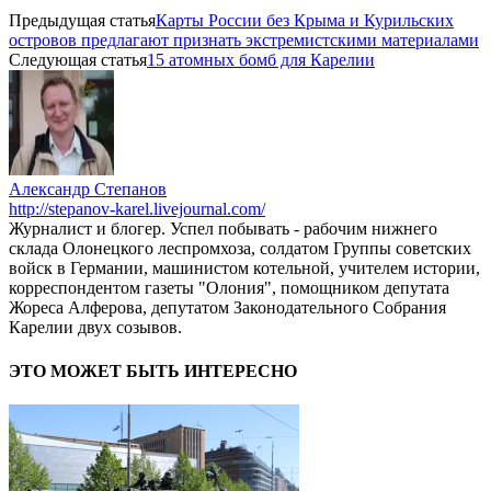
Предыдущая статья
Карты России без Крыма и Курильских
островов предлагают признать экстремистскими материалами
Следующая статья
15 атомных бомб для Карелии
Александр Степанов
http://stepanov-karel.livejournal.com/
Журналист и блогер. Успел побывать - рабочим нижнего
склада Олонецкого леспромхоза, солдатом Группы советских
войск в Германии, машинистом котельной, учителем истории,
корреспондентом газеты "Олония", помощником депутата
Жореса Алферова, депутатом Законодательного Собрания
Карелии двух созывов.
ЭТО МОЖЕТ БЫТЬ ИНТЕРЕСНО