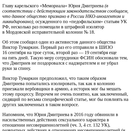
Главу карельского «Мемориала» Юрия Дмитриева
(в
соответствии с действующим законодательством сообщаем,
что
данное общество признано в России НКО-иноагентом и
ликвидировано),
осужденного по «педофильским» статьям УК
РФ, несколько раз помещали в штрафной изолятор
в Мордовской исправительной колонии № 18.
Об этом сообщил один из активистов данного общества
Виктор Тумаркин. Первый раз его отправили в ШИЗО
16 сентября на трое суток, второй раз — 19 сентября еще
на пять дней. Такую меру сотрудники ФСИН обосновали тем,
что Дмитриев не поздоровался с надзирателем и не убрал
руки за спину.
Виктор Тумаркин предположил, что таким образом
Дмитриева попытались изолировать, так как в колонию
приезжали вербовщики в армию, а историк мог бы мешать
этому процессу. Впрочем не очень понятно, как заключенный,
сидящий по весьма специфической статье, мог бы повлиять на
других заключенных в таком вопросе.
Напомним, что Юрия Дмитриева в 2016 году обвинили в
насильственных действиях сексуального характера в
отношении несовершеннолетней (чч. 3, 4 ст. 132 УК),
развратных действиях в отношениях несовершеннолетней (ч.