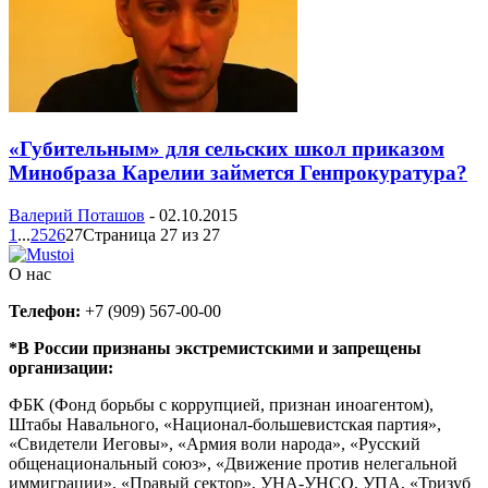
«Губительным» для сельских школ приказом
Минобраза Карелии займется Генпрокуратура?
Валерий Поташов
-
02.10.2015
1
...
25
26
27
Страница 27 из 27
О нас
Телефон:
+7 (909) 567-00-00
*В России признаны экстремистскими и запрещены
организации:
ФБК (Фонд борьбы с коррупцией, признан иноагентом),
Штабы Навального, «Национал-большевистская партия»,
«Свидетели Иеговы», «Армия воли народа», «Русский
общенациональный союз», «Движение против нелегальной
иммиграции», «Правый сектор», УНА-УНСО, УПА, «Тризуб