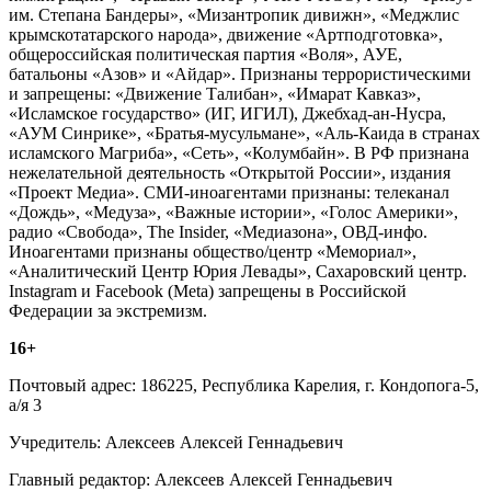
им. Степана Бандеры», «Мизантропик дивижн», «Меджлис
крымскотатарского народа», движение «Артподготовка»,
общероссийская политическая партия «Воля», АУЕ,
батальоны «Азов» и «Айдар». Признаны террористическими
и запрещены: «Движение Талибан», «Имарат Кавказ»,
«Исламское государство» (ИГ, ИГИЛ), Джебхад-ан-Нусра,
«АУМ Синрике», «Братья-мусульмане», «Аль-Каида в странах
исламского Магриба», «Сеть», «Колумбайн». В РФ признана
нежелательной деятельность «Открытой России», издания
«Проект Медиа». СМИ-иноагентами признаны: телеканал
«Дождь», «Медуза», «Важные истории», «Голос Америки»,
радио «Свобода», The Insider, «Медиазона», ОВД-инфо.
Иноагентами признаны общество/центр «Мемориал»,
«Аналитический Центр Юрия Левады», Сахаровский центр.
Instagram и Facebook (Metа) запрещены в Российской
Федерации за экстремизм.
16+
Почтовый адрес: 186225, Республика Карелия, г. Кондопога-5,
а/я 3
Учредитель: Алексеев Алексей Геннадьевич
Главный редактор: Алексеев Алексей Геннадьевич