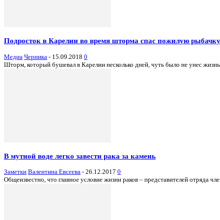
Подросток в Карелии во время шторма спас пожилую рыбачк
Медиа
Черника
-
15.09.2018
0
Шторм, который бушевал в Карелии несколько дней, чуть было не унес жизн
В мутной воде легко завести рака за камень
Заметки
Валентина Евсеева
-
26.12.2017
0
Общеизвестно, что главное условие жизни раков – представителей отряда чле