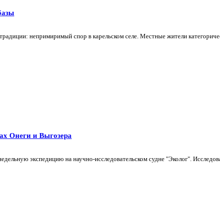
базы
 традиции: непримиримый спор в карельском селе. Местные жители категорич
ах Онеги и Выгозера
льную экспедицию на научно-исследовательском судне "Эколог". Исследовани