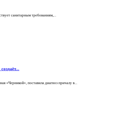
ствует санитарным требованиям,...
оздаёт...
ная «Черникой», поставила диагноз причалу в...