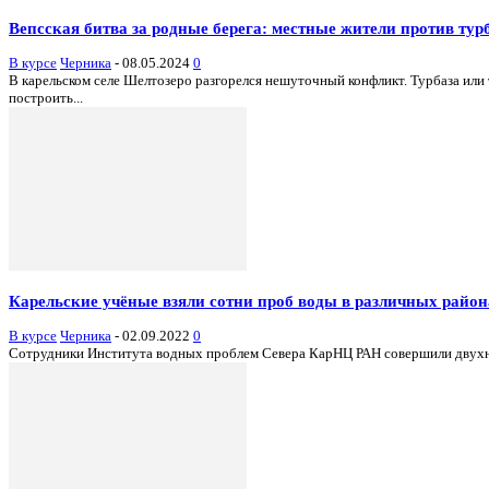
Вепсская битва за родные берега: местные жители против тур
В курсе
Черника
-
08.05.2024
0
В карельском селе Шелтозеро разгорелся нешуточный конфликт. Турбаза или
построить...
Карельские учёные взяли сотни проб воды в различных район
В курсе
Черника
-
02.09.2022
0
Сотрудники Института водных проблем Севера КарНЦ РАН совершили двухнеде