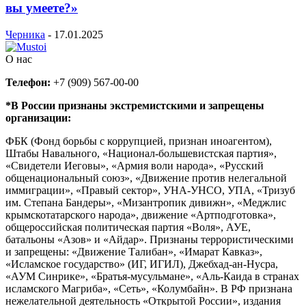
вы умеете?»
Черника
-
17.01.2025
О нас
Телефон:
+7 (909) 567-00-00
*В России признаны экстремистскими и запрещены
организации:
ФБК (Фонд борьбы с коррупцией, признан иноагентом),
Штабы Навального, «Национал-большевистская партия»,
«Свидетели Иеговы», «Армия воли народа», «Русский
общенациональный союз», «Движение против нелегальной
иммиграции», «Правый сектор», УНА-УНСО, УПА, «Тризуб
им. Степана Бандеры», «Мизантропик дивижн», «Меджлис
крымскотатарского народа», движение «Артподготовка»,
общероссийская политическая партия «Воля», АУЕ,
батальоны «Азов» и «Айдар». Признаны террористическими
и запрещены: «Движение Талибан», «Имарат Кавказ»,
«Исламское государство» (ИГ, ИГИЛ), Джебхад-ан-Нусра,
«АУМ Синрике», «Братья-мусульмане», «Аль-Каида в странах
исламского Магриба», «Сеть», «Колумбайн». В РФ признана
нежелательной деятельность «Открытой России», издания