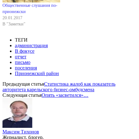
Общественные слушания по-
прионежски
20.01.2017
В "Заметки"
ТЕГИ
администрация
В фокусе
отчет
письмо
поселения
Прионежский район
Предыдущая статья
Статистика жалоб как показатель
авторитета карельского бизнес-омбудсмена
Следующая статья
Опять «засветился»…
Максим Тихонов
Журналист, блогер.