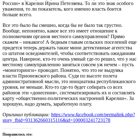
России» в Карелии Ирина Петеляева. То ли это знак особого
уважения, то ли показатель, кого именно власть боится
больше всего.
Все это было бы смешно, когда бы не было так грустно.
Вообще, непонятно, какое все это имеет отношение к
полномочиям органов местного самоуправления? Прямо
скажем – никакого! А бедным главам сельских поселений еще
придется теперь держать такие мини детективные агентства
со штатом осведомителей, чтобы соответствовать ожиданиям
центра. Наверное, кто-то очень умный где-то решил, что у нас
местному самоуправлению заняться совсем уж нечем – пусть
«мониторинги» проводит. Понятно, что это не выдумка
власти Прионежского района. Судя по высоте полета
административной мысли, это инициатива республиканского
уровня, не меньше. Кто-то где-то будет собирать со всех
районов эти «донесения», систематизировать их и составлять
карту «общественно-политических настроений Карелии». За
хорошую, надо думать, заработную плату.
Оригинал публикации:
https://www.facebook.com
/permalink.php?
story_fbid=931362660315116&id=100003241723178
Понравилось это: