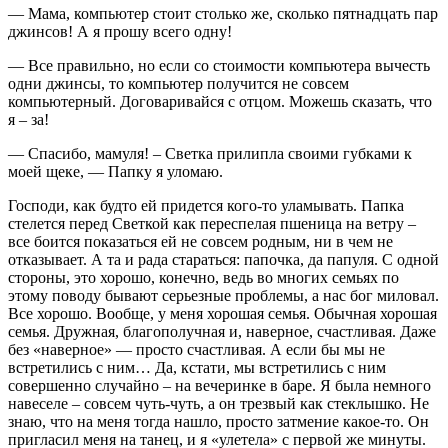
— Мама, компьютер стоит столько же, сколько пятнадцать пар
джинсов! А я прошу всего одну!
— Все правильно, но если со стоимости компьютера вычесть
одни джинсы, то компьютер получится не совсем
компьютерный. Договаривайся с отцом. Можешь сказать, что
я – за!
— Спасибо, мамуля! – Светка прилипла своими губками к
моей щеке, — Папку я уломаю.
Господи, как будто ей придется кого-то уламывать. Папка
стелется перед Светкой как переспелая пшеница на ветру –
все боится показаться ей не совсем родным, ни в чем не
отказывает. А та и рада стараться: папочка, да папуля. С одной
стороны, это хорошо, конечно, ведь во многих семьях по
этому поводу бывают серьезные проблемы, а нас бог миловал.
Все хорошо. Вообще, у меня хорошая семья. Обычная хорошая
семья. Дружная, благополучная и, наверное, счастливая. Даже
без «наверное» — просто счастливая. А если бы мы не
встретились с ним… Да, кстати, мы встретились с ним
совершенно случайно – на вечеринке в баре. Я была немного
навеселе – совсем чуть-чуть, а он трезвый как стеклышко. Не
знаю, что на меня тогда нашло, просто затмение какое-то. Он
пригласил меня на танец, и я «улетела» с первой же минуты.