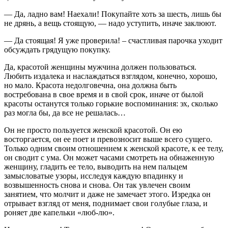
— Да, ладно вам! Наехали! Покупайте хоть за шесть, лишь бы
не дрянь, а вещь стоящую, — надо уступить, иначе заклюют.
— Да стоящая! Я уже проверила! – счастливая парочка уходит
обсуждать грядущую покупку.
Да, красотой женщины мужчина должен пользоваться.
Любить издалека и наслаждаться взглядом, конечно, хорошо,
но мало. Красота недолговечна, она должна быть
востребована в свое время и в свой срок, иначе от былой
красоты останутся только горькие воспоминания: эх, сколько
раз могла бы, да все не решалась…
Он не просто пользуется женской красотой. Он ею
восторгается, он ее поет и превозносит выше всего сущего.
Только одним своим отношением к женской красоте, к ее телу,
он сводит с ума. Он может часами смотреть на обнаженную
женщину, гладить ее тело, выводить на нем пальцем
замысловатые узоры, исследуя каждую впадинку и
возвышенность снова и снова. Он так увлечен своим
занятием, что молчит и даже не замечает этого. Изредка он
отрывает взгляд от меня, поднимает свои голубые глаза, и
роняет две капельки «люб-лю».