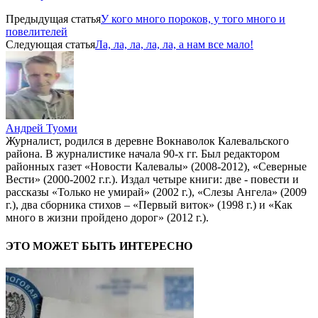
Предыдущая статья
У кого много пороков, у того много и
повелителей
Следующая статья
Ла, ла, ла, ла, ла, а нам все мало!
Андрей Туоми
Журналист, родился в деревне Вокнаволок Калевальского
района. В журналистике начала 90-х гг. Был редактором
районных газет «Новости Калевалы» (2008-2012), «Северные
Вести» (2000-2002 г.г.). Издал четыре книги: две - повести и
рассказы «Только не умирай» (2002 г.), «Слезы Ангела» (2009
г.), два сборника стихов – «Первый виток» (1998 г.) и «Как
много в жизни пройдено дорог» (2012 г.).
ЭТО МОЖЕТ БЫТЬ ИНТЕРЕСНО