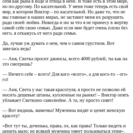
себя как рыба в воде и птица в небе. Я тоже есть в этом мире,
но по-другому. По касательной. У меня тоже теперь есть свой
мир, в котором Виктор – по касательной. Но даже то, что не
мы главные в наших мирах, не заставит меня их разрушить
ради своей любви. Никогда и ни за что я не принесу в жертву
самой себе свою семью. Даже если мне будет очень плохо без
него, я откажусь от него ради семьи.
Да, лучше уж думать о нем, чем о самом грустном. Вот
завелась ведь!
— Аня, Светка просит джинсы, всего 4000 рублей, ты как на
это смотришь?
— Ничего себе – всего! Для кого «всего», а для кого-то – ого-
го!
— Аня, Света у нас такая красотуля, я просто не позволю ей
носить дешевые штаны, купленные на рынке! – Виктор опять
ублажает Светкино самолюбие. А та, ну просто сияет!
— Вот видишь, мамочка! Мужчины видят и ценят женскую
красоту!
«Вот тут ты, доченька, права, ох, как права! Только видеть и
ценить мало: не всякий мужчина умеет пользоваться этим».