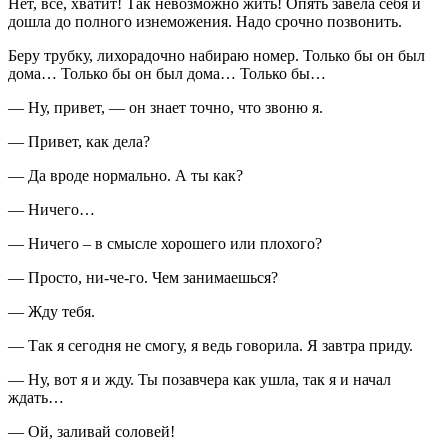
Нет, все, хватит! Так невозможно жить! Опять завела себя и
дошла до полного изнеможения. Надо срочно позвонить.
Беру трубку, лихорадочно набираю номер. Только бы он был
дома… Только бы он был дома… Только бы…
— Ну, привет, — он знает точно, что звоню я.
— Привет, как дела?
— Да вроде нормально. А ты как?
— Ничего…
— Ничего – в смысле хорошего или плохого?
— Просто, ни-че-го. Чем занимаешься?
— Жду тебя.
— Так я сегодня не смогу, я ведь говорила. Я завтра приду.
— Ну, вот я и жду. Ты позавчера как ушла, так я и начал
ждать…
— Ой, заливай соловей!