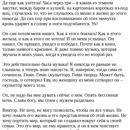
Да еще как улетела! Часа через три – в каком-то темном
закутке, между баром и кухней, на картонных коробках из-под
яиц, случилось то, что не случалось со мною в жизни до этого
никогда. До сих пор при воспоминании об этих минутах
кровь ударяет в голову и ноги подгибаются. Ух!
Он сам потом меня нашел. Как я этого боялась! Как я этого
желала, и как я этого не хотела! И он меня услышал. Он
нашел. Он пришел, увидел и победил. Почти как в кино,
только намного красивее. Я даже помню музыку, которая
звучала в моих ушах, когда я увидела его во второй раз.
Это действительно была музыка! Я никогда ее раньше не
слышала, а теперь знаю наизусть. Я, наверное, тогда сама ее
сочинила. Гимн. Гимн скульптору. Гимн творцу. Может быть,
господь, и сотворил Еву, но женщину из меня сотворил он –
скульптор моего тела.
Ох, не надо бы мне думать сейчас о нем. Опять бессонная
ночь. Слава богу, мы спим с мужем раздельно.
Виктор. Не хочу, не могу позволить, чтобы он все узнал. Не
хочу ломать его жизнь и его представления об этой жизни. Не
хочу портить мир, который он создавал вокруг себя и своей
семьи. Это его мир, он ему нравится, и он в нем чувствует