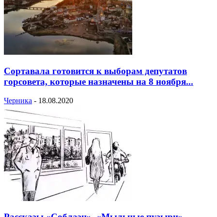
Сортавала готовится к выборам депутатов
горсовета, которые назначены на 8 ноября...
Черника
-
18.08.2020
Рассказы «Соблазн», «Мыльные пузыри»