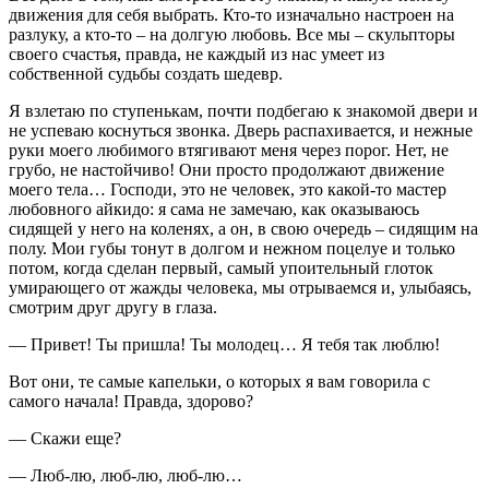
движения для себя выбрать. Кто-то изначально настроен на
разлуку, а кто-то – на долгую любовь. Все мы – скульпторы
своего счастья, правда, не каждый из нас умеет из
собственной судьбы создать шедевр.
Я взлетаю по ступенькам, почти подбегаю к знакомой двери и
не успеваю коснуться звонка. Дверь распахивается, и нежные
руки моего любимого втягивают меня через порог. Нет, не
грубо, не настойчиво! Они просто продолжают движение
моего тела… Господи, это не человек, это какой-то мастер
любовного айкидо: я сама не замечаю, как оказываюсь
сидящей у него на коленях, а он, в свою очередь – сидящим на
полу. Мои губы тонут в долгом и нежном поцелуе и только
потом, когда сделан первый, самый упоительный глоток
умирающего от жажды человека, мы отрываемся и, улыбаясь,
смотрим друг другу в глаза.
— Привет! Ты пришла! Ты молодец… Я тебя так люблю!
Вот они, те самые капельки, о которых я вам говорила с
самого начала! Правда, здорово?
— Скажи еще?
— Люб-лю, люб-лю, люб-лю…