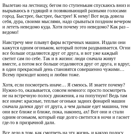
Вылетаю на лестницу, бегом по ступенькам спускаюсь вниз и
вырываюсь в гудящий и позвякивающий разными голосами
город. Быстрее, быстрее, быстрее! К нему! Вот ведь довела
себя, дура, своими мыслями, надо срываться поздним вечером
и лететь неведомо куда. Хотя почему это неведомо? Как раз –
ведомо!
Навстречу мне плывут фары встречных машин. Издали они
кажутся одним огоньком, который потом раздваивается. Огни
все больше отдаляются друг от друга, и вот уже каждый
светит сам по себе. Так и в жизни: люди сначала живут
вместе, а потом все больше отдаляются друг от друга, и вдруг,
в один прекрасный день становятся совершенно чужими…
Всему приходит конец и любви тоже.
Хотя, если посмотреть иначе… Я смеюсь. И знаете почему?
Нужно-то, оказывается, совсем немного: просто посмотреть
не на встречную полосу движения, а на попутную! Ведь там
все иначе: красные, теплые огоньки задних фонарей машин
сначала далеки друг от друга, а чем дальше едет машина, тем
они все ближе и ближе, пока, наконец, ах! Вот они и стали
одним огоньком, который еще долго светится в ночи и гаснет
где-то в призрачной дали.
Все дело в том, как смотреть на эту жизнь, и какую полосу