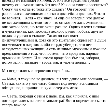
никогда не называет их имен. А мне все время интересно –
почему они смогли жить без него? Как они смогли расстаться?
Смогу ли я когда-то тоже это сделать? Он говорит, что
расставался с женщинами легко и для себя, и для них. Что-то
не верится… Хотя – как знать. И еще он говорил, что далеко
не все женщины хотели того, что он мог им дать. Женщины,
они хоть и боги, но тоже очень разные. Одних влечет нежная
и чувственная, как прохлада лесного ручья, любовь, другим
подавай ураган в стакане. Таких он называет
физкультурницами и, хотя он это тщательно скрывает, в душе
посмеивается над ними, ибо твердо убежден, что нет
бесчувственных женщин, а есть ленивые мужчины и ложные
представления о том, что постель – это вроде как парные
прыжки на батуте. Или что-то вроде борьбы: ага, заборол,
потом залил, затыкал – вроде, как и удовлетворил…
Мы встретились совершенно случайно…
— Мама, я хочу новые джинсы, вы уже давно мне обещали, —
Светка, как это у нее часто бывает под вечер, вспомнила
обещанное, и пришла на кухню терзать меня.
— Света, подойди с этим к папе. Вы, как я поняла, с ним
договаривались на счет компьютера? Вот и определитесь, что
теперь важнее…