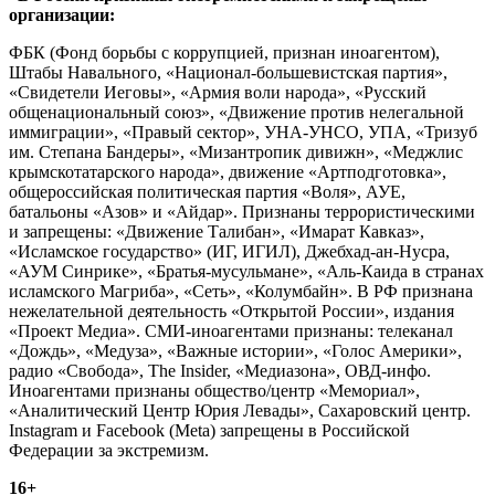
организации:
ФБК (Фонд борьбы с коррупцией, признан иноагентом),
Штабы Навального, «Национал-большевистская партия»,
«Свидетели Иеговы», «Армия воли народа», «Русский
общенациональный союз», «Движение против нелегальной
иммиграции», «Правый сектор», УНА-УНСО, УПА, «Тризуб
им. Степана Бандеры», «Мизантропик дивижн», «Меджлис
крымскотатарского народа», движение «Артподготовка»,
общероссийская политическая партия «Воля», АУЕ,
батальоны «Азов» и «Айдар». Признаны террористическими
и запрещены: «Движение Талибан», «Имарат Кавказ»,
«Исламское государство» (ИГ, ИГИЛ), Джебхад-ан-Нусра,
«АУМ Синрике», «Братья-мусульмане», «Аль-Каида в странах
исламского Магриба», «Сеть», «Колумбайн». В РФ признана
нежелательной деятельность «Открытой России», издания
«Проект Медиа». СМИ-иноагентами признаны: телеканал
«Дождь», «Медуза», «Важные истории», «Голос Америки»,
радио «Свобода», The Insider, «Медиазона», ОВД-инфо.
Иноагентами признаны общество/центр «Мемориал»,
«Аналитический Центр Юрия Левады», Сахаровский центр.
Instagram и Facebook (Metа) запрещены в Российской
Федерации за экстремизм.
16+