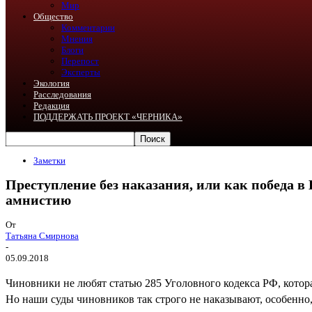
Мир
Общество
Комментарии
Мнения
Блоги
Перепост
Эксперты
Экология
Расследования
Редакция
ПОДДЕРЖАТЬ ПРОЕКТ «ЧЕРНИКА»
Заметки
Преступление без наказания, или как победа в
амнистию
От
Татьяна Смирнова
-
05.09.2018
Чиновники не любят статью 285 Уголовного кодекса РФ, котор
Но наши суды чиновников так строго не наказывают, особенно,