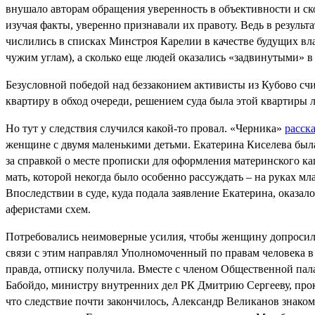
внушало авторам обращения уверенность в объективности и ск
изучая факты, уверенно признавали их правоту. Ведь в резуль
числились в списках Минстроя Карелии в качестве будущих вл
чужим углам), а сколько еще людей оказались «задвинутыми» 
Безусловной победой над беззаконием активисты из Кубово сч
квартиру в обход очереди, решением суда была этой квартиры 
Но тут у следствия случился какой-то провал. «Черника»
расск
женщине с двумя маленькими детьми. Екатерина Киселева был
за справкой о месте прописки для оформления материнского ка
мать, которой некогда было особенно рассуждать – на руках мл
Впоследствии в суде, куда подала заявление Екатерина, оказал
аферистами схем.
Потребовались неимоверные усилия, чтобы женщину допросили в
связи с этим направлял Уполномоченный по правам человека 
правда, отписку получила. Вместе с членом Общественной п
Бабойдо, министру внутренних дел РК Дмитрию Сергееву, про
что следствие почти закончилось, Александр Великанов знаком