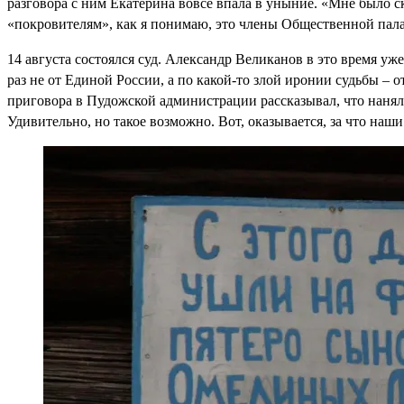
разговора с ним Екатерина вовсе впала в уныние. «Мне было 
«покровителям», как я понимаю, это члены Общественной пала
14 августа состоялся суд. Александр Великанов в это время уж
раз не от Единой России, а по какой-то злой иронии судьбы – 
приговора в Пудожской администрации рассказывал, что нанял
Удивительно, но такое возможно. Вот, оказывается, за что наш