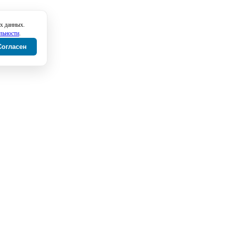
х данных.
льности
.
Согласен