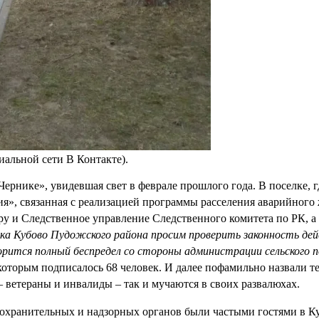
иальной сети В Контакте).
ернике», увидевшая свет в феврале прошлого года. В поселке, г
я», связанная с реализацией программы расселения аварийного 
у и Следственное управление Следственного комитета по РК, 
а Кубово Пудожского района просим проверить законность дейс
орится полный беспредел со стороны администрации сельского п
которым подписалось 68 человек. И далее пофамильно назвали т
 ветераны и инвалиды – так и мучаются в своих развалюхах.
оохранительных и надзорных органов были частыми гостями в Ку