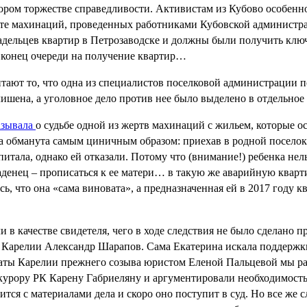
ором торжестве справедливости. Активистам из Кубово особенно
тате махинаций, проведенных работниками Кубовской администрац
адельцев квартир в Петрозаводске и должны были получить ключ
в конец очереди на получение квартир…
итают то, что одна из специалистов поселковой администрации
лишена, а уголовное дело против нее было выделено в отдельное
азывала
о судьбе одной из жертв махинаций с жильем, которые 
а обманута самым циничным образом: приехав в родной поселок
питала, однако ей отказали. Потому что (внимание!) ребенка не
аденец – прописаться к ее матери… в такую же аварийную кварти
ось, что она «сама виновата», а предназначенная ей в 2017 год
 качестве свидетеля, чего в ходе следствия не было сделано п
в Карелии Александр Шарапов. Сама Екатерина искала поддержк
алаты Карелии прежнего созыва юристом Еленой Пальцевой мы 
курору РК Карену Габриеляну и аргументировали необходимость
ится с материалами дела и скоро оно поступит в суд. Но все же