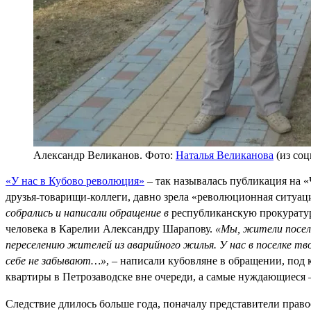
Александр Великанов. Фото:
Наталья Великанова
(из соц
«У нас в Кубово революция»
– так называлась публикация на «Ч
друзья-товарищи-коллеги, давно зрела «революционная ситуаци
собрались и написали обращение в
республиканскую прокуратур
человека в Карелии Александру Шарапову.
«Мы, жители поселк
переселению жителей из аварийного жилья. У нас в поселке тв
себе не забывают…»
, – написали кубовляне в обращении, под 
квартиры в Петрозаводске вне очереди, а самые нуждающиеся –
Следствие длилось больше года, поначалу представители прав