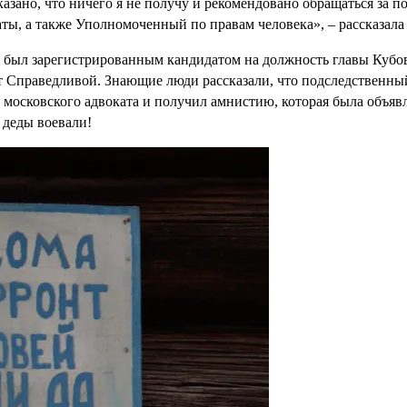
сказано, что ничего я не получу и рекомендовано обращаться з
ты, а также Уполномоченный по правам человека», – рассказала
е был зарегистрированным кандидатом на должность главы Кубовс
от Справедливой. Знающие люди рассказали, что подследственный
 московского адвоката и получил амнистию, которая была объяв
и деды воевали!