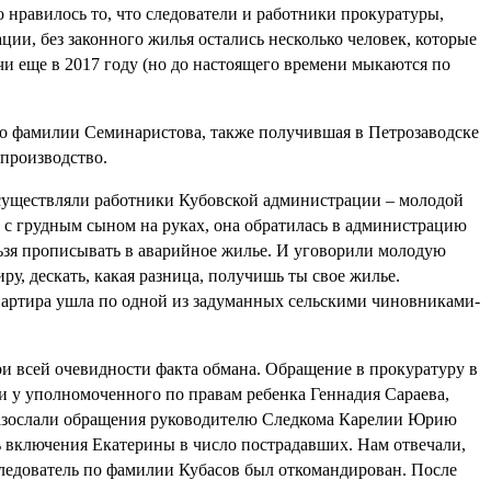
 нравилось то, что следователи и работники прокуратуры,
ии, без законного жилья остались несколько человек, которые
и еще в 2017 году (но до настоящего времени мыкаются по
 по фамилии Семинаристова, также получившая в Петрозаводске
 производство.
осуществляли работники Кубовской администрации – молодой
 с грудным сыном на руках, она обратилась в администрацию
льзя прописывать в аварийное жилье. И уговорили молодую
ру, дескать, какая разница, получишь ты свое жилье.
у квартира ушла по одной из задуманных сельскими чиновниками-
ри всей очевидности факта обмана. Обращение в прокуратуру в
и у уполномоченного по правам ребенка Геннадия Сараева,
разослали обращения руководителю Следкома Карелии Юрию
 включения Екатерины в число пострадавших. Нам отвечали,
 следователь по фамилии Кубасов был откомандирован. После