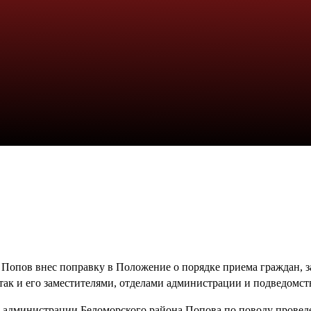
Попов внес поправку в Положение о порядке приема граждан, 
 так и его заместителями, отделами администрации и подведом
ы администрации Беломорского района Попова по поводу провед