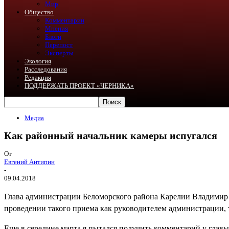
Мир
Общество
Комментарии
Мнения
Блоги
Перепост
Эксперты
Экология
Расследования
Редакция
ПОДДЕРЖАТЬ ПРОЕКТ «ЧЕРНИКА»
Медиа
Как районный начальник камеры испугался
От
Евгений Антипин
-
09.04.2018
Глава администрации Беломорского района Карелии Владимир 
проведении такого приема как руководителем администрации,
Еще в середине марта я пытался получить комментарий у глав