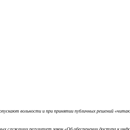
допускают вольности и при принятии публичных решений «читают
 служащих регулирует закон «Об обеспечении доступа к инфор