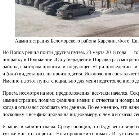
Администрация Беломорского района Карелии. Фото: Е
Но Попов решил пойти другим путем. 23 марта 2018 года — то 
поправку в Положение «Об утверждении Порядка рассмотрен
район», в котором прописали следующее: «При проведении ли
и (или) видеозапись не производится. Исключения составляют 
Именно на этот пункт специально для меня подготовленного д
Прием, несмотря на мои предположения, все-таки начался. Сек
администрации, помимо фамилии имени и отчества и номера моб
когда я отказался сообщать эти данные. По ее мнению, эти дан
поскольку я все фиксировал на видеокамеру, о чем я и сказал 
Я зашел в кабинет главы. Сразу сообщил, что буду вести видеоз
тут же мне это запретил. Но я продолжил снимать. И тут нача