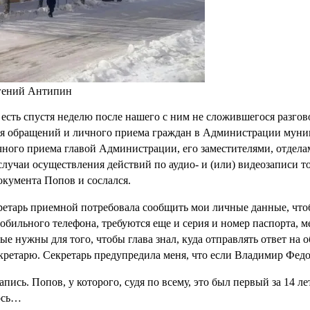
вгений Антипин
есть спустя неделю после нашего с ним не сложившегося разгов
ия обращений и личного приема граждан в Администрации мун
чного приема главой Администрации, его заместителями, отде
случаи осуществления действий по аудио- и (или) видеозаписи 
окумента Попов и сослался.
ретарь приемной потребовала сообщить мои личные данные, чтоб
ильного телефона, требуются еще и серия и номер паспорта, ме
ные нужны для того, чтобы глава знал, куда отправлять ответ н
секретарю. Секретарь предупредила меня, что если Владимир Федо
апись. Попов, у которого, судя по всему, это был первый за 14 
лось…