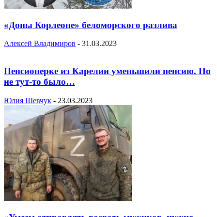
«Доны Корлеоне» беломорского разлива
Алексей Владимиров
-
31.03.2023
Пенсионерке из Карелии уменьшили пенсию. Но
не тут-то было…
Юлия Шевчук
-
23.03.2023