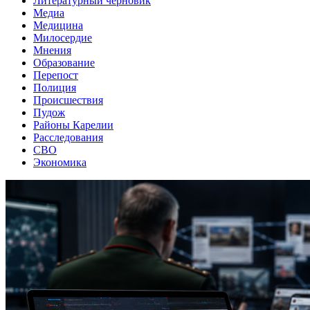
Литературный черновик
Медиа
Медицина
Милосердие
Мнения
Образование
Перепост
Полиция
Происшествия
Пудож
Районы Карелии
Расследования
СВО
Экономика