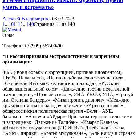
«Умеем отправлять воевать мужиков, нужно
уметь и встречать»
Алексей Владимиров
-
03.03.2023
1
...
10
11
12
...
140
Страница 11 из 140
О нас
Телефон:
+7 (909) 567-00-00
*В России признаны экстремистскими и запрещены
организации:
ФБК (Фонд борьбы с коррупцией, признан иноагентом),
Штабы Навального, «Национал-большевистская партия»,
«Свидетели Иеговы», «Армия воли народа», «Русский
общенациональный союз», «Движение против нелегальной
иммиграции», «Правый сектор», УНА-УНСО, УПА, «Тризуб
им. Степана Бандеры», «Мизантропик дивижн», «Меджлис
крымскотатарского народа», движение «Артподготовка»,
общероссийская политическая партия «Воля», АУЕ,
батальоны «Азов» и «Айдар». Признаны террористическими
и запрещены: «Движение Талибан», «Имарат Кавказ»,
«Исламское государство» (ИГ, ИГИЛ), Джебхад-ан-Нусра,
«АУМ Синрике», «Братья-мусульмане», «Аль-Каида в странах