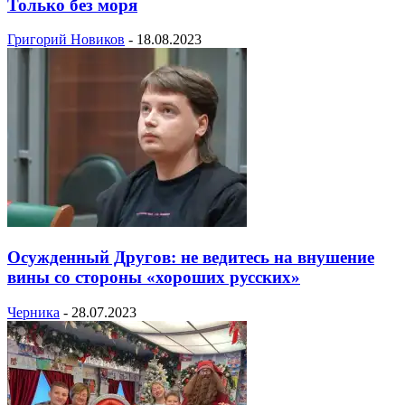
Только без моря
Григорий Новиков
-
18.08.2023
Осужденный Другов: не ведитесь на внушение
вины со стороны «хороших русских»
Черника
-
28.07.2023