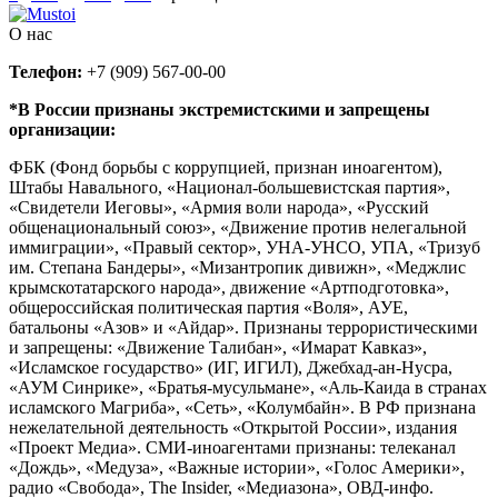
О нас
Телефон:
+7 (909) 567-00-00
*В России признаны экстремистскими и запрещены
организации:
ФБК (Фонд борьбы с коррупцией, признан иноагентом),
Штабы Навального, «Национал-большевистская партия»,
«Свидетели Иеговы», «Армия воли народа», «Русский
общенациональный союз», «Движение против нелегальной
иммиграции», «Правый сектор», УНА-УНСО, УПА, «Тризуб
им. Степана Бандеры», «Мизантропик дивижн», «Меджлис
крымскотатарского народа», движение «Артподготовка»,
общероссийская политическая партия «Воля», АУЕ,
батальоны «Азов» и «Айдар». Признаны террористическими
и запрещены: «Движение Талибан», «Имарат Кавказ»,
«Исламское государство» (ИГ, ИГИЛ), Джебхад-ан-Нусра,
«АУМ Синрике», «Братья-мусульмане», «Аль-Каида в странах
исламского Магриба», «Сеть», «Колумбайн». В РФ признана
нежелательной деятельность «Открытой России», издания
«Проект Медиа». СМИ-иноагентами признаны: телеканал
«Дождь», «Медуза», «Важные истории», «Голос Америки»,
радио «Свобода», The Insider, «Медиазона», ОВД-инфо.