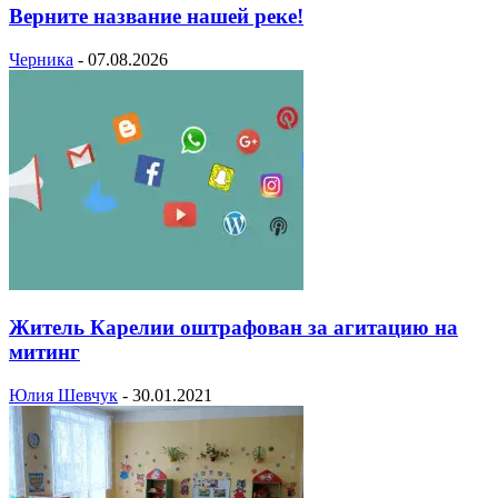
Верните название нашей реке!
Черника
-
07.08.2026
Житель Карелии оштрафован за агитацию на
митинг
Юлия Шевчук
-
30.01.2021