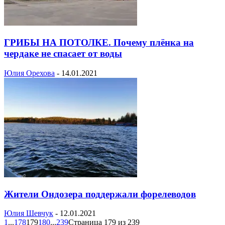
ГРИБЫ НА ПОТОЛКЕ. Почему плёнка на
чердаке не спасает от воды
Юлия Орехова
-
14.01.2021
Жители Ондозера поддержали форелеводов
Юлия Шевчук
-
12.01.2021
1
...
178
179
180
...
239
Страница 179 из 239