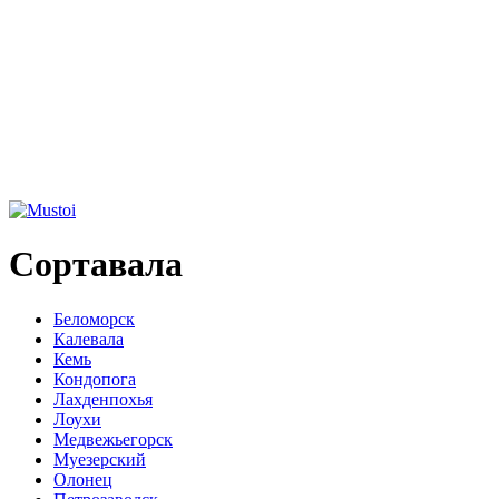
Сортавала
Беломорск
Калевала
Кемь
Кондопога
Лахденпохья
Лоухи
Медвежьегорск
Муезерский
Олонец