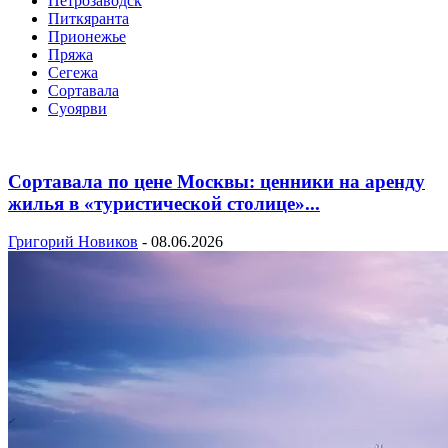
Петрозаводск
Питкяранта
Прионежье
Пряжа
Сегежа
Сортавала
Суоярви
Сортавала по цене Москвы: ценники на аренду
жилья в «туристической столице»...
Григорий Новиков
-
08.06.2026