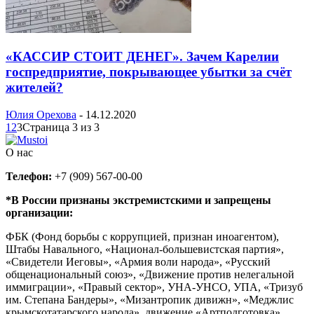
«КАССИР СТОИТ ДЕНЕГ». Зачем Карелии
госпредприятие, покрывающее убытки за счёт
жителей?
Юлия Орехова
-
14.12.2020
1
2
3
Страница 3 из 3
О нас
Телефон:
+7 (909) 567-00-00
*В России признаны экстремистскими и запрещены
организации:
ФБК (Фонд борьбы с коррупцией, признан иноагентом),
Штабы Навального, «Национал-большевистская партия»,
«Свидетели Иеговы», «Армия воли народа», «Русский
общенациональный союз», «Движение против нелегальной
иммиграции», «Правый сектор», УНА-УНСО, УПА, «Тризуб
им. Степана Бандеры», «Мизантропик дивижн», «Меджлис
крымскотатарского народа», движение «Артподготовка»,