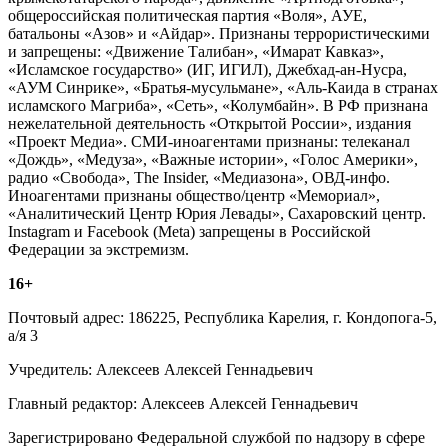
общероссийская политическая партия «Воля», АУЕ,
батальоны «Азов» и «Айдар». Признаны террористическими
и запрещены: «Движение Талибан», «Имарат Кавказ»,
«Исламское государство» (ИГ, ИГИЛ), Джебхад-ан-Нусра,
«АУМ Синрике», «Братья-мусульмане», «Аль-Каида в странах
исламского Магриба», «Сеть», «Колумбайн». В РФ признана
нежелательной деятельность «Открытой России», издания
«Проект Медиа». СМИ-иноагентами признаны: телеканал
«Дождь», «Медуза», «Важные истории», «Голос Америки»,
радио «Свобода», The Insider, «Медиазона», ОВД-инфо.
Иноагентами признаны общество/центр «Мемориал»,
«Аналитический Центр Юрия Левады», Сахаровский центр.
Instagram и Facebook (Metа) запрещены в Российской
Федерации за экстремизм.
16+
Почтовый адрес: 186225, Республика Карелия, г. Кондопога-5,
а/я 3
Учредитель: Алексеев Алексей Геннадьевич
Главный редактор: Алексеев Алексей Геннадьевич
Зарегистрировано Федеральной службой по надзору в сфере