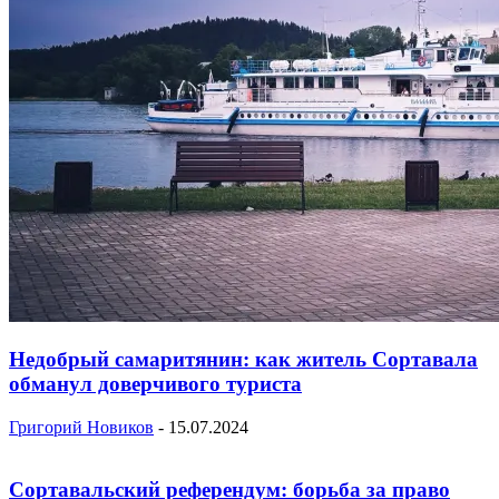
Недобрый самаритянин: как житель Сортавала
обманул доверчивого туриста
Григорий Новиков
-
15.07.2024
Сортавальский референдум: борьба за право