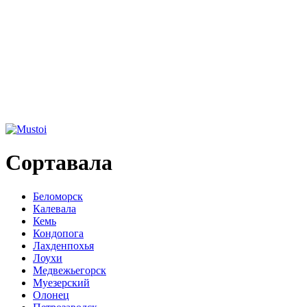
Сортавала
Беломорск
Калевала
Кемь
Кондопога
Лахденпохья
Лоухи
Медвежьегорск
Муезерский
Олонец