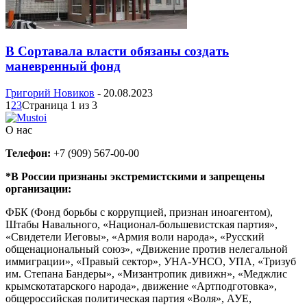
В Сортавала власти обязаны создать
маневренный фонд
Григорий Новиков
-
20.08.2023
1
2
3
Страница 1 из 3
О нас
Телефон:
+7 (909) 567-00-00
*В России признаны экстремистскими и запрещены
организации:
ФБК (Фонд борьбы с коррупцией, признан иноагентом),
Штабы Навального, «Национал-большевистская партия»,
«Свидетели Иеговы», «Армия воли народа», «Русский
общенациональный союз», «Движение против нелегальной
иммиграции», «Правый сектор», УНА-УНСО, УПА, «Тризуб
им. Степана Бандеры», «Мизантропик дивижн», «Меджлис
крымскотатарского народа», движение «Артподготовка»,
общероссийская политическая партия «Воля», АУЕ,