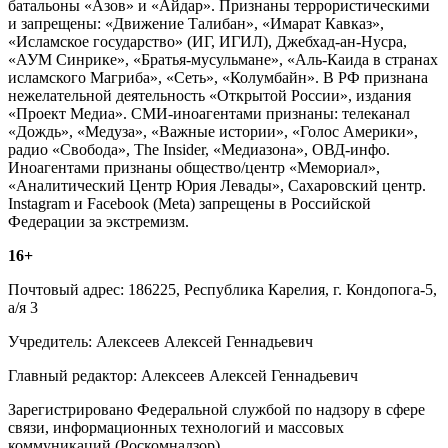
батальоны «Азов» и «Айдар». Признаны террористическими
и запрещены: «Движение Талибан», «Имарат Кавказ»,
«Исламское государство» (ИГ, ИГИЛ), Джебхад-ан-Нусра,
«АУМ Синрике», «Братья-мусульмане», «Аль-Каида в странах
исламского Магриба», «Сеть», «Колумбайн». В РФ признана
нежелательной деятельность «Открытой России», издания
«Проект Медиа». СМИ-иноагентами признаны: телеканал
«Дождь», «Медуза», «Важные истории», «Голос Америки»,
радио «Свобода», The Insider, «Медиазона», ОВД-инфо.
Иноагентами признаны общество/центр «Мемориал»,
«Аналитический Центр Юрия Левады», Сахаровский центр.
Instagram и Facebook (Metа) запрещены в Российской
Федерации за экстремизм.
16+
Почтовый адрес: 186225, Республика Карелия, г. Кондопога-5,
а/я 3
Учредитель: Алексеев Алексей Геннадьевич
Главный редактор: Алексеев Алексей Геннадьевич
Зарегистрировано Федеральной службой по надзору в сфере
связи, информационных технологий и массовых
коммуникаций (Роскомнадзор)