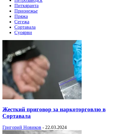
Петрозаводск
Питкяранта
Прионежье
Пряжа
Сегежа
Сортавала
Суоярви
Жесткий приговор за наркоторговлю в
Сортавала
Григорий Новиков
-
22.03.2024