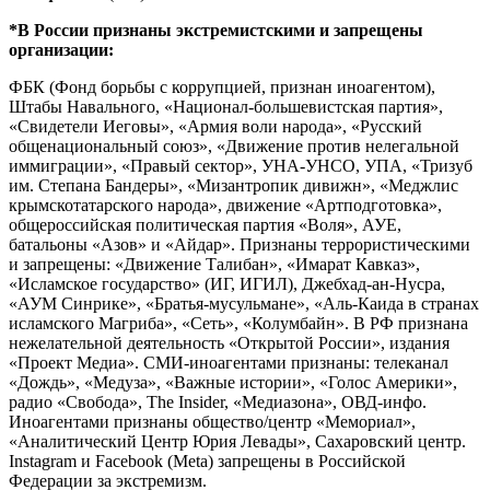
*В России признаны экстремистскими и запрещены
организации:
ФБК (Фонд борьбы с коррупцией, признан иноагентом),
Штабы Навального, «Национал-большевистская партия»,
«Свидетели Иеговы», «Армия воли народа», «Русский
общенациональный союз», «Движение против нелегальной
иммиграции», «Правый сектор», УНА-УНСО, УПА, «Тризуб
им. Степана Бандеры», «Мизантропик дивижн», «Меджлис
крымскотатарского народа», движение «Артподготовка»,
общероссийская политическая партия «Воля», АУЕ,
батальоны «Азов» и «Айдар». Признаны террористическими
и запрещены: «Движение Талибан», «Имарат Кавказ»,
«Исламское государство» (ИГ, ИГИЛ), Джебхад-ан-Нусра,
«АУМ Синрике», «Братья-мусульмане», «Аль-Каида в странах
исламского Магриба», «Сеть», «Колумбайн». В РФ признана
нежелательной деятельность «Открытой России», издания
«Проект Медиа». СМИ-иноагентами признаны: телеканал
«Дождь», «Медуза», «Важные истории», «Голос Америки»,
радио «Свобода», The Insider, «Медиазона», ОВД-инфо.
Иноагентами признаны общество/центр «Мемориал»,
«Аналитический Центр Юрия Левады», Сахаровский центр.
Instagram и Facebook (Metа) запрещены в Российской
Федерации за экстремизм.