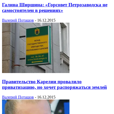
Галина Ширшина: «Горсовет Петрозаводска не
самостоятелен в решениях»
Валерий Поташов
-
16.12.2015
Правительство Карелии провалило
приватизацию, но хочет распоряжаться землей
Валерий Поташов
-
16.12.2015