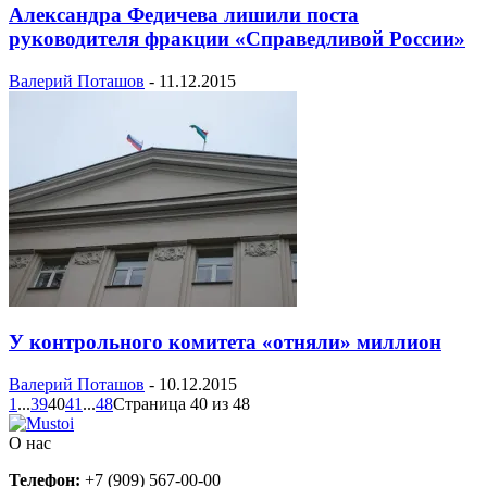
Александра Федичева лишили поста
руководителя фракции «Справедливой России»
Валерий Поташов
-
11.12.2015
У контрольного комитета «отняли» миллион
Валерий Поташов
-
10.12.2015
1
...
39
40
41
...
48
Страница 40 из 48
О нас
Телефон:
+7 (909) 567-00-00