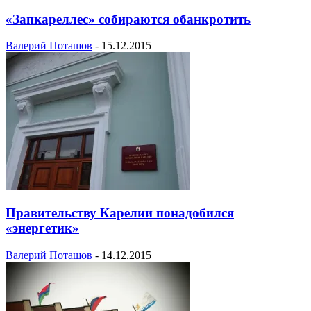
«Запкареллес» собираются обанкротить
Валерий Поташов
-
15.12.2015
Правительству Карелии понадобился
«энергетик»
Валерий Поташов
-
14.12.2015