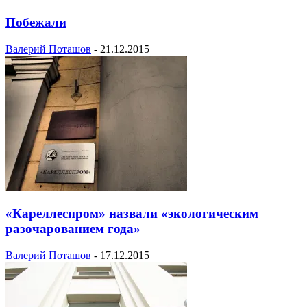
Побежали
Валерий Поташов
-
21.12.2015
«Кареллеспром» назвали «экологическим
разочарованием года»
Валерий Поташов
-
17.12.2015