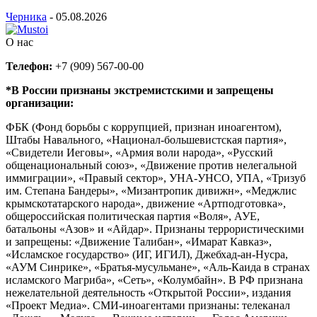
Черника
-
05.08.2026
О нас
Телефон:
+7 (909) 567-00-00
*В России признаны экстремистскими и запрещены
организации:
ФБК (Фонд борьбы с коррупцией, признан иноагентом),
Штабы Навального, «Национал-большевистская партия»,
«Свидетели Иеговы», «Армия воли народа», «Русский
общенациональный союз», «Движение против нелегальной
иммиграции», «Правый сектор», УНА-УНСО, УПА, «Тризуб
им. Степана Бандеры», «Мизантропик дивижн», «Меджлис
крымскотатарского народа», движение «Артподготовка»,
общероссийская политическая партия «Воля», АУЕ,
батальоны «Азов» и «Айдар». Признаны террористическими
и запрещены: «Движение Талибан», «Имарат Кавказ»,
«Исламское государство» (ИГ, ИГИЛ), Джебхад-ан-Нусра,
«АУМ Синрике», «Братья-мусульмане», «Аль-Каида в странах
исламского Магриба», «Сеть», «Колумбайн». В РФ признана
нежелательной деятельность «Открытой России», издания
«Проект Медиа». СМИ-иноагентами признаны: телеканал