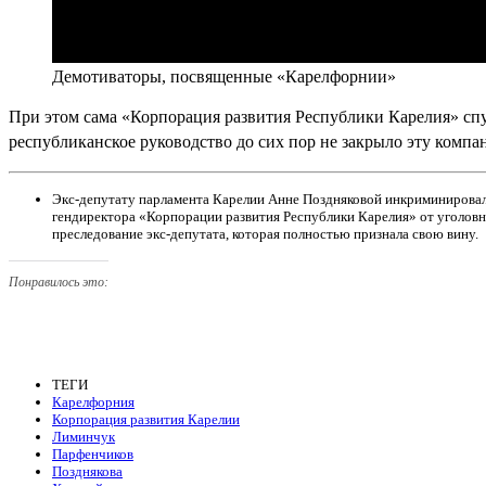
Демотиваторы, посвященные «Карелфорнии»
При этом сама «Корпорация развития Республики Карелия» спу
республиканское руководство до сих пор не закрыло эту комп
Экс-депутату парламента Карелии Анне Поздняковой инкриминировал
гендиректора «Корпорации развития Республики Карелия» от уголовн
преследование экс-депутата, которая полностью признала свою вину.
Понравилось это:
ТЕГИ
Карелфорния
Корпорация развития Карелии
Лиминчук
Парфенчиков
Позднякова