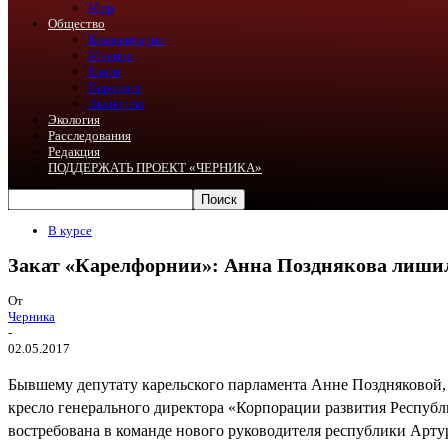
Мир
Общество
Комментарии
Мнения
Блоги
Перепост
Эксперты
Экология
Расследования
Редакция
ПОДДЕРЖАТЬ ПРОЕКТ «ЧЕРНИКА»
В курсе
Закат «Карелфорнии»: Анна Позднякова лишил
От
Черника
-
02.05.2017
Бывшему депутату карельского парламента Анне Поздняковой,
кресло генерального директора «Корпорации развития Республ
востребована в команде нового руководителя республики Арт