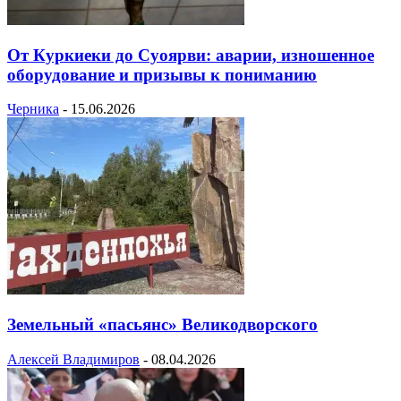
От Куркиеки до Суоярви: аварии, изношенное
оборудование и призывы к пониманию
Черника
-
15.06.2026
Земельный «пасьянс» Великодворского
Алексей Владимиров
-
08.04.2026