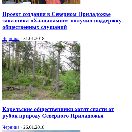
Проект создания в Северном Приладожье
заказника «Хаапалампи» получил поддержку
общественных слушаний
Черника
-
31.01.2018
Карельские общественники хотят спасти от
рубок природу Северного Приладожья
Черника
-
26.01.2018