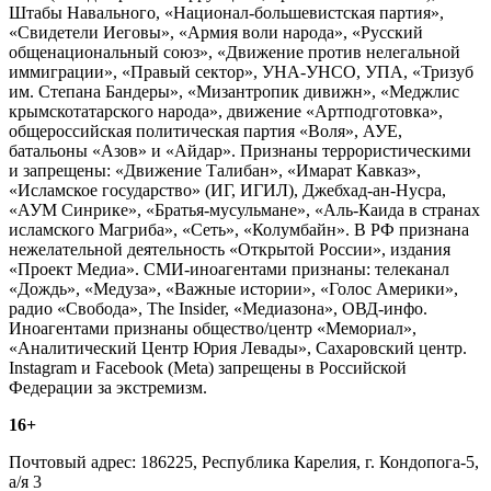
Штабы Навального, «Национал-большевистская партия»,
«Свидетели Иеговы», «Армия воли народа», «Русский
общенациональный союз», «Движение против нелегальной
иммиграции», «Правый сектор», УНА-УНСО, УПА, «Тризуб
им. Степана Бандеры», «Мизантропик дивижн», «Меджлис
крымскотатарского народа», движение «Артподготовка»,
общероссийская политическая партия «Воля», АУЕ,
батальоны «Азов» и «Айдар». Признаны террористическими
и запрещены: «Движение Талибан», «Имарат Кавказ»,
«Исламское государство» (ИГ, ИГИЛ), Джебхад-ан-Нусра,
«АУМ Синрике», «Братья-мусульмане», «Аль-Каида в странах
исламского Магриба», «Сеть», «Колумбайн». В РФ признана
нежелательной деятельность «Открытой России», издания
«Проект Медиа». СМИ-иноагентами признаны: телеканал
«Дождь», «Медуза», «Важные истории», «Голос Америки»,
радио «Свобода», The Insider, «Медиазона», ОВД-инфо.
Иноагентами признаны общество/центр «Мемориал»,
«Аналитический Центр Юрия Левады», Сахаровский центр.
Instagram и Facebook (Metа) запрещены в Российской
Федерации за экстремизм.
16+
Почтовый адрес: 186225, Республика Карелия, г. Кондопога-5,
а/я 3