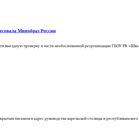
есовала Минобраз России
ти выездную проверку в части необоснованной реорганизации ГБОУ РК «Школа
рытым письмом в адрес руководства карельской столицы и республиканского м