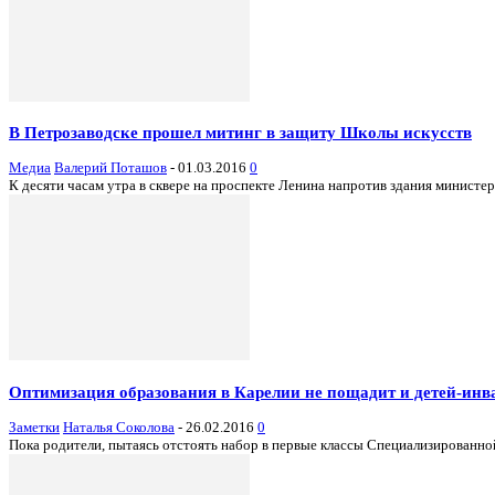
В Петрозаводске прошел митинг в защиту Школы искусств
Медиа
Валерий Поташов
-
01.03.2016
0
К десяти часам утра в сквере на проспекте Ленина напротив здания министе
Оптимизация образования в Карелии не пощадит и детей-инв
Заметки
Наталья Соколова
-
26.02.2016
0
Пока родители, пытаясь отстоять набор в первые классы Специализированн