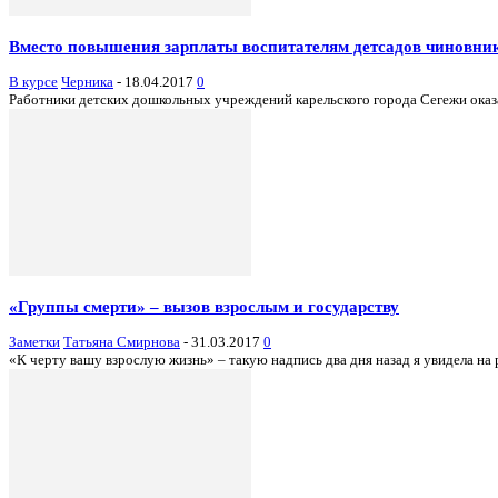
Вместо повышения зарплаты воспитателям детсадов чиновни
В курсе
Черника
-
18.04.2017
0
Работники детских дошкольных учреждений карельского города Сегежи оказал
«Группы смерти» – вызов взрослым и государству
Заметки
Татьяна Смирнова
-
31.03.2017
0
«К черту вашу взрослую жизнь» – такую надпись два дня назад я увидела на