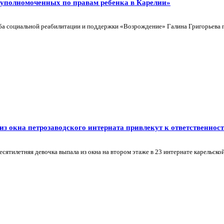
 уполномоченных по правам ребенка в Карелии»
ба социальной реабилитации и поддержки «Возрождение» Галина Григорьева 
з окна петрозаводского интерната привлекут к ответственнос
ятилетняя девочка выпала из окна на втором этаже в 23 интернате карельской 