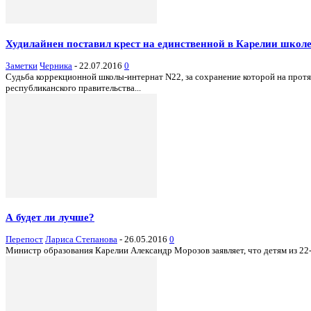
Худилайнен поставил крест на единственной в Карелии школе
Заметки
Черника
-
22.07.2016
0
Судьба коррекционной школы-интернат N22, за сохранение которой на прот
республиканского правительства...
А будет ли лучше?
Перепост
Лариса Степанова
-
26.05.2016
0
Министр образования Карелии Александр Морозов заявляет, что детям из 22-го