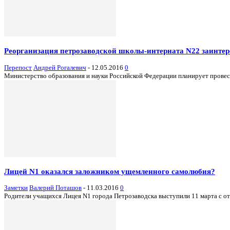
Реорганизация петрозаводской школы-интерната N22 заинтер
Перепост
Андрей Рогалевич
-
12.05.2016
0
Министерство образования и науки Российской Федерации планирует провес
Лицей N1 оказался заложником ущемленного самолюбия?
Заметки
Валерий Поташов
-
11.03.2016
0
Родители учащихся Лицея N1 города Петрозаводска выступили 11 марта с отк