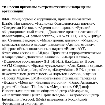
*В России признаны экстремистскими и запрещены
организации:
ФБК (Фонд борьбы с коррупцией, признан иноагентом),
Штабы Навального, «Национал-большевистская партия»,
«Свидетели Иеговы», «Армия воли народа», «Русский
общенациональный союз», «Движение против нелегальной
иммиграции», «Правый сектор», УНА-УНСО, УПА, «Тризуб
им. Степана Бандеры», «Мизантропик дивижн», «Меджлис
крымскотатарского народа», движение «Артподготовка»,
общероссийская политическая партия «Воля», АУЕ,
батальоны «Азов» и «Айдар». Признаны террористическими
и запрещены: «Движение Талибан», «Имарат Кавказ»,
«Исламское государство» (ИГ, ИГИЛ), Джебхад-ан-Нусра,
«АУМ Синрике», «Братья-мусульмане», «Аль-Каида в странах
исламского Магриба», «Сеть», «Колумбайн». В РФ признана
нежелательной деятельность «Открытой России», издания
«Проект Медиа». СМИ-иноагентами признаны: телеканал
«Дождь», «Медуза», «Важные истории», «Голос Америки»,
радио «Свобода», The Insider, «Медиазона», ОВД-инфо.
Иноагентами признаны общество/центр «Мемориал»,
«Аналитический Центр Юрия Левады», Сахаровский центр.
Instagram и Facebook (Metа) запрещены в Российской
Федерации за экстремизм.