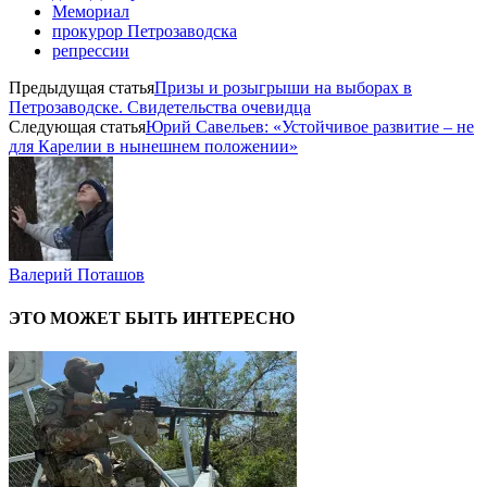
Мемориал
прокурор Петрозаводска
репрессии
Предыдущая статья
Призы и розыгрыши на выборах в
Петрозаводске. Свидетельства очевидца
Следующая статья
Юрий Савельев: «Устойчивое развитие – не
для Карелии в нынешнем положении»
Валерий Поташов
ЭТО МОЖЕТ БЫТЬ ИНТЕРЕСНО