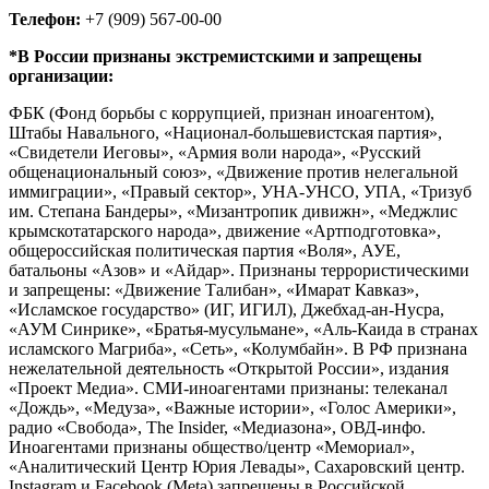
Телефон:
+7 (909) 567-00-00
*В России признаны экстремистскими и запрещены
организации:
ФБК (Фонд борьбы с коррупцией, признан иноагентом),
Штабы Навального, «Национал-большевистская партия»,
«Свидетели Иеговы», «Армия воли народа», «Русский
общенациональный союз», «Движение против нелегальной
иммиграции», «Правый сектор», УНА-УНСО, УПА, «Тризуб
им. Степана Бандеры», «Мизантропик дивижн», «Меджлис
крымскотатарского народа», движение «Артподготовка»,
общероссийская политическая партия «Воля», АУЕ,
батальоны «Азов» и «Айдар». Признаны террористическими
и запрещены: «Движение Талибан», «Имарат Кавказ»,
«Исламское государство» (ИГ, ИГИЛ), Джебхад-ан-Нусра,
«АУМ Синрике», «Братья-мусульмане», «Аль-Каида в странах
исламского Магриба», «Сеть», «Колумбайн». В РФ признана
нежелательной деятельность «Открытой России», издания
«Проект Медиа». СМИ-иноагентами признаны: телеканал
«Дождь», «Медуза», «Важные истории», «Голос Америки»,
радио «Свобода», The Insider, «Медиазона», ОВД-инфо.
Иноагентами признаны общество/центр «Мемориал»,
«Аналитический Центр Юрия Левады», Сахаровский центр.
Instagram и Facebook (Metа) запрещены в Российской