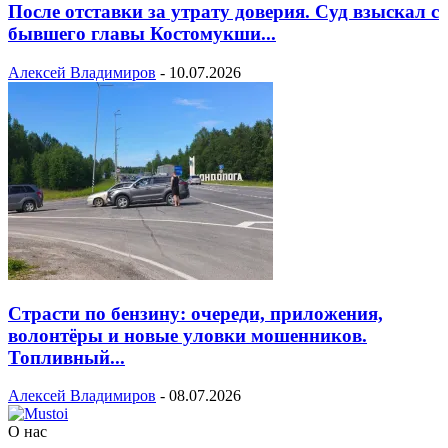
После отставки за утрату доверия. Суд взыскал с
бывшего главы Костомукши...
Алексей Владимиров
-
10.07.2026
Страсти по бензину: очереди, приложения,
волонтёры и новые уловки мошенников.
Топливный...
Алексей Владимиров
-
08.07.2026
О нас