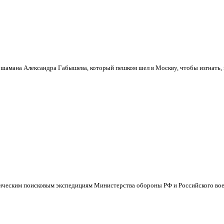
шамана Александра Габышева, который пешком шел в Москву, чтобы изгнать, ка
ическим поисковым экспедициям Министерства обороны РФ и Российского вое