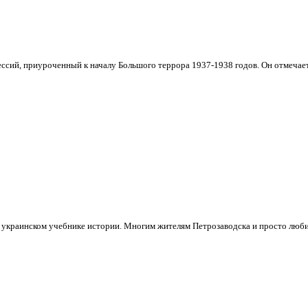
сий, приуроченный к началу Большого террора 1937-1938 годов. Он отмечаетс
в украинском учебнике истории. Многим жителям Петрозаводска и просто люби