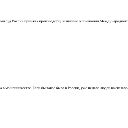
ный суд России принял к производству заявление о признании Международног
а в мошенничестве. Если бы такое было в России, уже немало людей высказалос