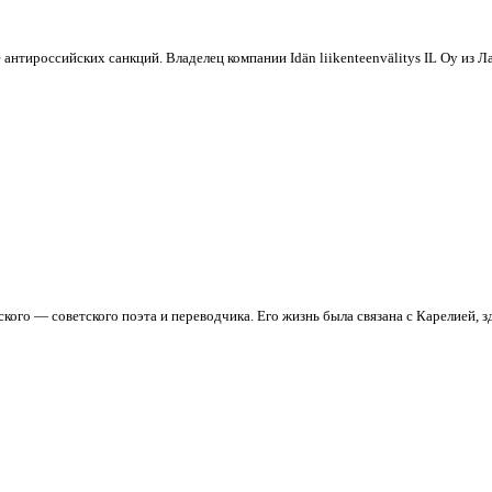
ироссийских санкций. Владелец компании Idän liikenteenvälitys IL Oy из Лап
ого — советского поэта и переводчика. Его жизнь была связана с Карелией, зде