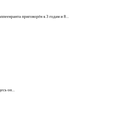
пеенранта приговорён к 3 годам и 8...
сь он...