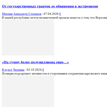
От государственных грантов до обвинения в экстремизме
Мнения
Александр Степанов
-
07.04.2026
0
В нашей республике почти незамеченной прошла новость о том, что Верхов
«На сумму более полумиллиона евро…»
В курсе
Черника
-
02.10.2024
0
Полиция подозревает активистов и сторонников сохранения карельского язык